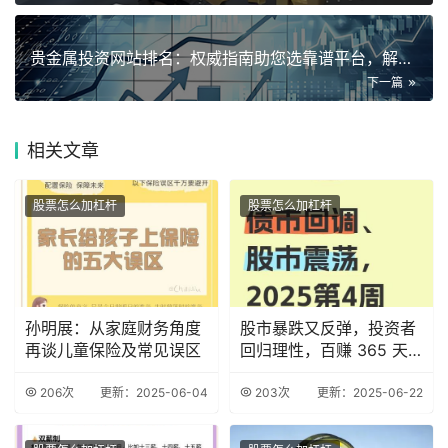
贵金属投资网站排名：权威指南助您选靠谱平台，解析 Bulli
下一篇
相关
文章
股票怎么加杠杆
股票怎么加杠杆
孙明展：从家庭财务角度
股市暴跌又反弹，投资者
再谈儿童保险及常见误区
回归理性，百赚 365 天
成理财新宠？
206次
更新：2025-06-04
203次
更新：2025-06-22