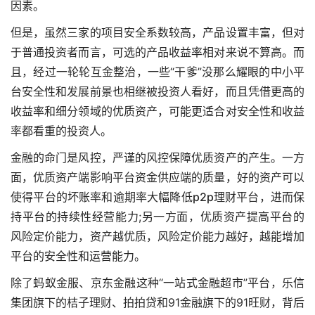
因素。
但是，虽然三家的项目安全系数较高，产品设置丰富，但对
于普通投资者而言，可选的产品收益率相对来说不算高。而
且，经过一轮轮互金整治，一些“干爹”没那么耀眼的中小平
台安全性和发展前景也相继被投资人看好，而且凭借更高的
收益率和细分领域的优质资产，可能更适合对安全性和收益
率都看重的投资人。
金融的命门是风控，严谨的风控保障优质资产的产生。一方
面，优质资产端影响平台资金供应端的质量，好的资产可以
使得平台的坏账率和逾期率大幅降低
p2p理财平台
，进而保
持平台的持续性经营能力;另一方面，优质资产提高平台的
风险定价能力，资产越优质，风险定价能力越好，越能增加
平台的安全性和运营能力。
除了蚂蚁金服、京东金融这种“一站式金融超市”平台，乐信
集团旗下的桔子理财、拍拍贷和91金融旗下的91旺财，背后