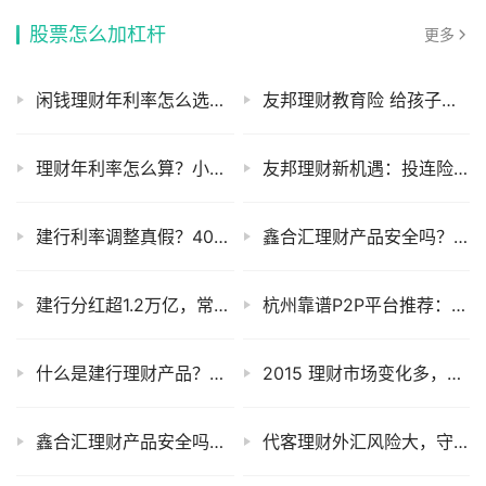
股票怎么加杠杆
更多
闲钱理财年利率怎么选？14种方法帮你找高收益
友邦理财教育险 给孩子存钱上学 家庭压力小
理财年利率怎么算？小白必看银行理财收益真相
友邦理财新机遇：投连险账户配置更灵活，客户收益有望提升
建行利率调整真假？40万存一年，建行不同存款方式利息咋算？
鑫合汇理财产品安全吗？P2P理财选平台先看这几点
建行分红超1.2万亿，常年30%以上净利润分红，股息率吊打理
杭州靠谱P2P平台推荐：鑫合汇理财产品安全吗？
什么是建行理财产品？和养老金理财有啥区别？
2015 理财市场变化多，鑫合汇理财产品能否脱颖而出？
鑫合汇理财产品安全吗？小心李鬼信托骗局
代客理财外汇风险大，守住钱袋子护好家