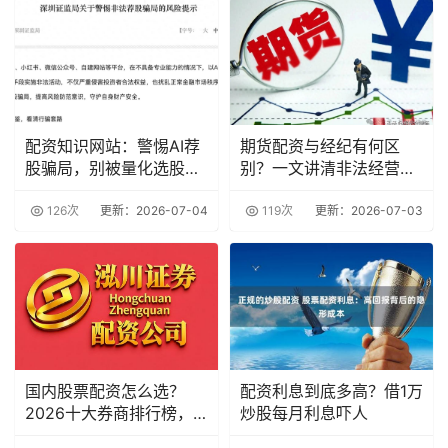
配资知识网站：警惕AI荐
期货配资与经纪有何区
股骗局，别被量化选股忽
别？一文讲清非法经营风
悠
险
126次
更新：2026-07-04
119次
更新：2026-07-03
国内股票配资怎么选？
配资利息到底多高？借1万
2026十大券商排行榜，
炒股每月利息吓人
新手老手直接对照