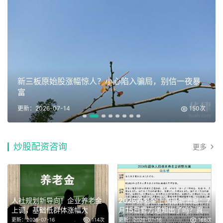
新三板原始股涨幅惊人？小心陷入骗局，别信一夜暴
富
更新：2026-07-14
150次
炒股配资咨询
更多
人社规划新导向！企业养老金
2026养老金上调最新消息：7
上调，基础低群体涨幅大
月15日官方通知出了吗？真假
速
更新：2026-07-16
114次
更新：2026-07-16
166次