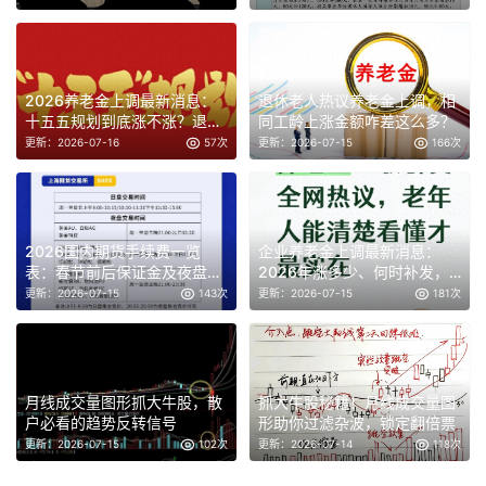
2026养老金上调最新消息：
退休老人热议养老金上调，相
十五五规划到底涨不涨？退休
同工龄上涨金额咋差这么多？
必看
更新：2026-07-16
57次
更新：2026-07-15
166次
2026国内期货手续费一览
企业养老金上调最新消息：
表：春节前后保证金及夜盘安
2026年涨多少、何时补发，
排
一文讲清
更新：2026-07-15
143次
更新：2026-07-15
181次
月线成交量图形抓大牛股，散
抓大牛股秘籍！月线成交量图
户必看的趋势反转信号
形助你过滤杂波，锁定翻倍票
更新：2026-07-15
102次
更新：2026-07-14
118次