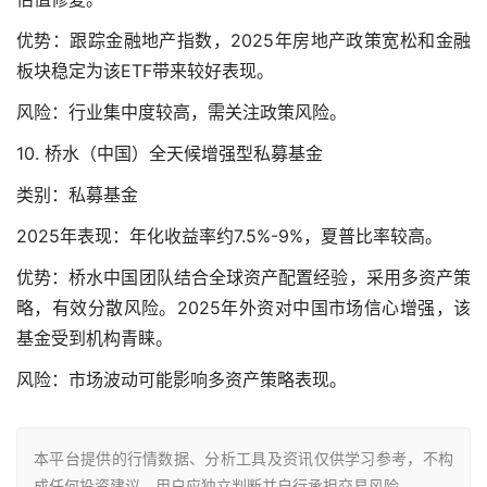
优势：跟踪金融地产指数，2025年房地产政策宽松和金融
板块稳定为该ETF带来较好表现。
风险：行业集中度较高，需关注政策风险。
10. 桥水（中国）全天候增强型私募基金
类别：私募基金
2025年表现：年化收益率约7.5%-9%，夏普比率较高。
优势：桥水中国团队结合全球资产配置经验，采用多资产策
略，有效分散风险。2025年外资对中国市场信心增强，该
基金受到机构青睐。
风险：市场波动可能影响多资产策略表现。
本平台提供的行情数据、分析工具及资讯仅供学习参考，不构
成任何投资建议。用户应独立判断并自行承担交易风险。