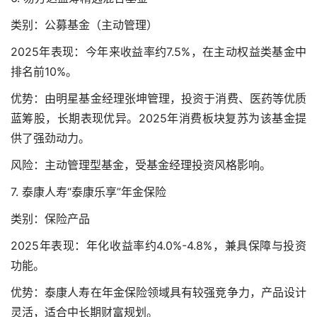
类别：公募基金（主动管理）
2025年表现：今年来收益率约7.5%，在主动权益类基金中
排名前10%。
优势：由明星基金经理张坤管理，投资于消费、医药等优质
蓝筹股，长期表现优异。2025年消费板块复苏为该基金提
供了强劲动力。
风险：主动管理型基金，受基金经理投资风格影响。
7. 泰康人寿“泰康乐享”年金保险
类别：保险产品
2025年表现：年化收益率约4.0%-4.8%，兼具保障与投资
功能。
优势：泰康人寿在年金保险领域具有较强竞争力，产品设计
灵活，适合中长期财富规划。