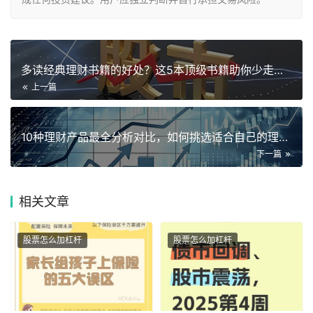
多读经典理财书籍的好处？这5本顶级书籍助你少走弯路
上一篇
10种理财产品最全分析对比，如何挑选适合自己的理财产品？
下一篇
相关
文章
股票怎么加杠杆
股票怎么加杠杆