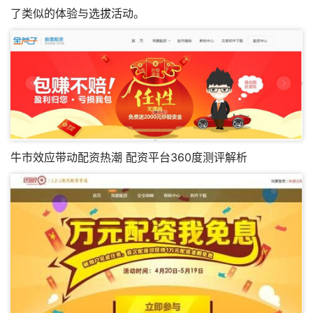
了类似的体验与选拔活动。
牛市效应带动配资热潮 配资平台360度测评解析