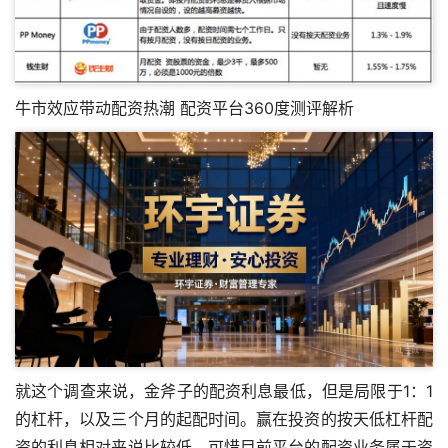
牛市效应带动配资热潮 配资平台360度测评解析
就这个调查来说，金斧子的配资利息最低，但是局限于1：1
的杠杆，以及三个月的起配时间。赢在投资的按天低杠杆配
资的利息相对来说比较低，可惜目前平台的配资业务属于资