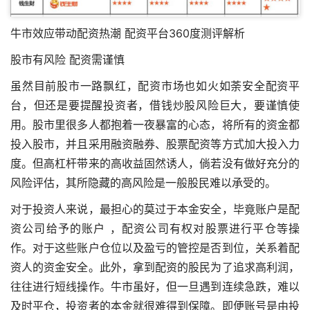
牛市效应带动配资热潮 配资平台360度测评解析
股市有风险 配资需谨慎
虽然目前股市一路飘红，配资市场也如火如荼
安全配资平
台
，但还是要提醒投资者，借钱炒股风险巨大，要谨慎使
用。股市里很多人都抱着一夜暴富的心态，将所有的资金都
投入股市，并且采用融资融券、股票配资等方式加大投入力
度。但高杠杆带来的高收益固然诱人，倘若没有做好充分的
风险评估，其所隐藏的高风险是一般股民难以承受的。
对于投资人来说，最担心的莫过于本金安全，毕竟账户是配
资公司给予的账户 ，配资公司有权对股票进行平仓等操
作。对于这些账户仓位以及盈亏的管控是否到位，关系着配
资人的资金安全。此外，拿到配资的股民为了追求高利润，
往往进行短线操作。牛市虽好，但一旦遇到连续急跌，难以
及时平仓，投资者的本金就很难得到保障。即便账号是由投