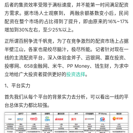
后者的集资效率受限于满标速度，并不能第一时间满足配资
方需求。据市场人士观察到， 两融余额基数变小后，民间
配资在整个市场的占比得到了提升，即由原来的16%~17%
增加到30%左右，至少25%以上。
正所谓百舸争流千帆竞，为了在竞争激烈的配资市场上占据
半壁江山，各家也是绞尽脑汁，极尽所能。记者针对现在一
线的主流配资平台，深入体验金斧子、迅银网、赢在投资、
投哪网、658金融网、米牛、PP Money、钱生财，为求中
立地给广大投资者提供更好的
投资选择
。
1、平台实力
首先我们从每个平台的背景实力去分析，可以看出一线的平
台总体实力都比较强。