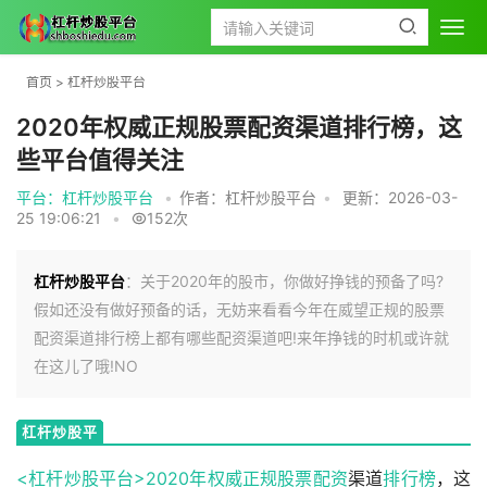
首页
>
杠杆炒股平台
2020年权威正规股票配资渠道排行榜，这
些平台值得关注
平台：杠杆炒股平台
•
作者：杠杆炒股平台
•
更新：2026-03-
25 19:06:21
•
152次
杠杆炒股平台
：关于2020年的股市，你做好挣钱的预备了吗?
假如还没有做好预备的话，无妨来看看今年在威望正规的股票
配资渠道排行榜上都有哪些配资渠道吧!来年挣钱的时机或许就
在这儿了哦!NO
杠杆炒股平
台
<杠杆炒股平台>2020年权威正规
股票配资
渠道
排行榜
，这