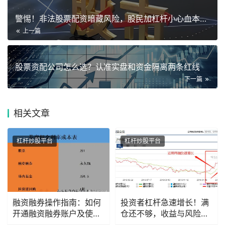
警惕！非法股票配资暗藏风险，股民加杠杆小心血本无归
上一篇
股票资配公司怎么选？认准实盘和资金隔离两条红线
下一篇
相关
文章
杠杆炒股平台
杠杆炒股平台
融资融券操作指南：如何
投资者杠杆急速增长！满
开通融资融券账户及使用
仓还不够，收益与风险并
技巧
存？