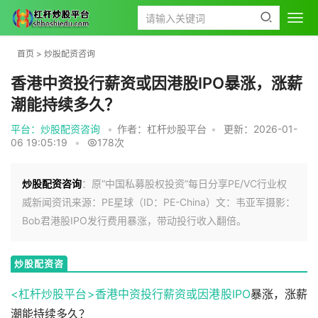
首页
>
炒股配资咨询
香港中资投行薪资或因港股IPO暴涨，涨薪
潮能持续多久？
平台：炒股配资咨询
•
作者：杠杆炒股平台
•
更新：2026-01-
06 19:05:19
•
178次
炒股配资咨询
：原“中国私募股权投资”每日分享PE/VC行业权
威新闻资讯来源：PE星球（ID：PE-China）文：韦亚军摄影：
Bob君港股IPO发行费用暴涨，带动投行收入翻倍。
炒股配资咨
询
<杠杆炒股平台>香港中资投行薪资或因
港股IPO
暴涨，涨薪
潮能持续多久？