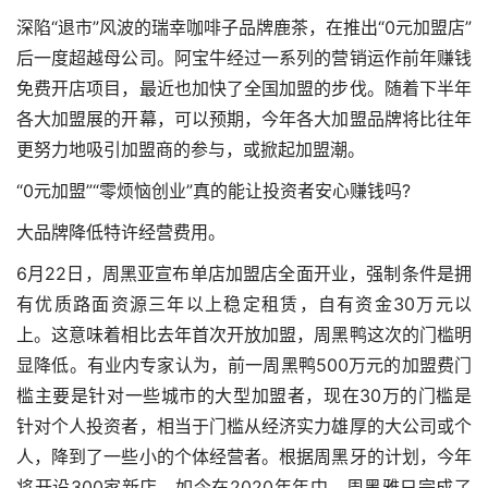
深陷“退市”风波的瑞幸咖啡子品牌鹿茶，在推出“0元加盟店”
后一度超越母公司。阿宝牛经过一系列的营销运作
前年赚钱
免费开店项目
，最近也加快了全国加盟的步伐。随着下半年
各大加盟展的开幕，可以预期，今年各大加盟品牌将比往年
更努力地吸引加盟商的参与，或掀起加盟潮。
“0元加盟”“零烦恼创业”真的能让投资者安心赚钱吗?
大品牌降低特许经营费用。
6月22日，周黑亚宣布单店加盟店全面开业，强制条件是拥
有优质路面资源三年以上稳定租赁，自有资金30万元以
上。这意味着相比去年首次开放加盟，周黑鸭这次的门槛明
显降低。有业内专家认为，前一周黑鸭500万元的加盟费门
槛主要是针对一些城市的大型加盟者，现在30万的门槛是
针对个人投资者，相当于门槛从经济实力雄厚的大公司或个
人，降到了一些小的个体经营者。根据周黑牙的计划，今年
将开设300家新店。如今在2020年年中，周黑雅只完成了