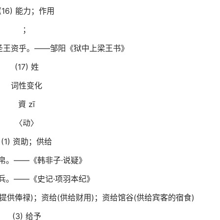
(16) 能力；作用
；
圣王资乎。——邹阳《狱中上梁王书》
(17) 姓
词性变化
資 zī
〈动〉
(1) 资助；供给
帛。——《韩非子·说疑》
兵。——《史记·项羽本纪》
(提供俸禄)；资给(供给财用)；资给馆谷(供给宾客的宿食)
(3) 给予