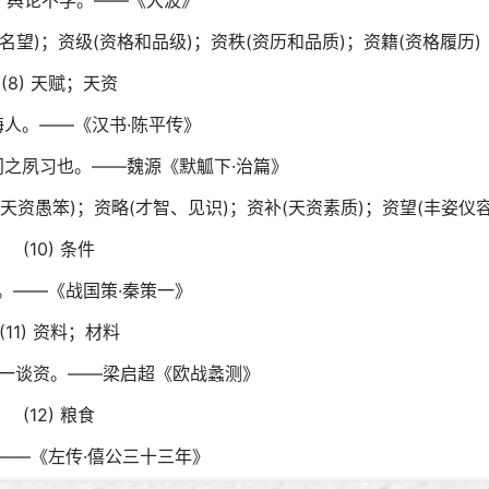
，舆论不孚。——《大波》
历名望)；资级(资格和品级)；资秩(资历和品质)；资籍(资格履历)
(8) 天赋；天资
侮人。——《汉书·陈平传》
之夙习也。——魏源《默觚下·治篇》
(天资愚笨)；资略(才智、见识)；资补(天资素质)；资望(丰姿仪容
(10) 条件
。——《战国策·秦策一》
(11) 资料；材料
一谈资。——梁启超《欧战蠡测》
(12) 粮食
——《左传·僖公三十三年》