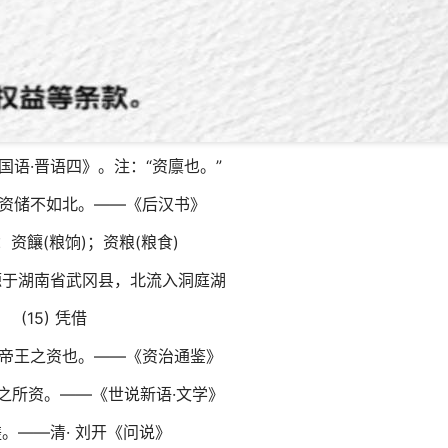
国语·晋语四》。注：“资廪也。”
资储不如北。——《后汉书》
又如：资饟(粮饷)；资粮(粮食)
。发源于湖南省武冈县，北流入洞庭湖
(15) 凭借
帝王之资也。——《资治通鉴》
之所资。——《世说新语·文学》
。——清· 刘开《问说》