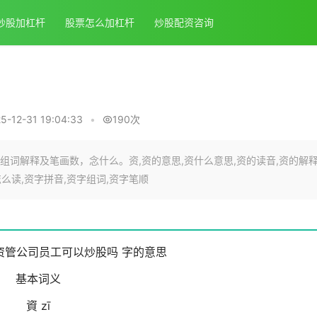
炒股加杠杆
股票怎么加杠杆
炒股配资咨询
-12-31 19:04:33
•
190次
词解释及笔画数，念什么。资,资的意思,资什么意思,资的读音,资的解释
么读,资字拼音,资字组词,资字笔顺
资管公司员工可以炒股吗 字的意思
基本词义
資 zī