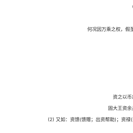
何况因万乘之权，假
资之以币
固大王资余
(2) 又如：资馈(馈赠；出资帮助)；资禄