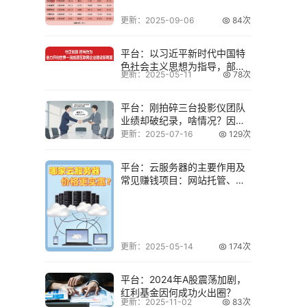
更新：2025-09-06
84次
平台：以习近平新时代中国特
色社会主义思想为指导，部署
更新：2025-05-11
78次
能源互联网企业
平台：刚拍碎三台投影仪团队
业绩却破纪录，啥情况？因改
了分钱公式
更新：2025-07-16
129次
平台：云服务器的主要作用及
常见赚钱项目：网站托管、云
服务等
更新：2025-05-14
174次
平台：2024年A股震荡加剧，
红利基金因何成功火出圈？
更新：2025-11-02
83次