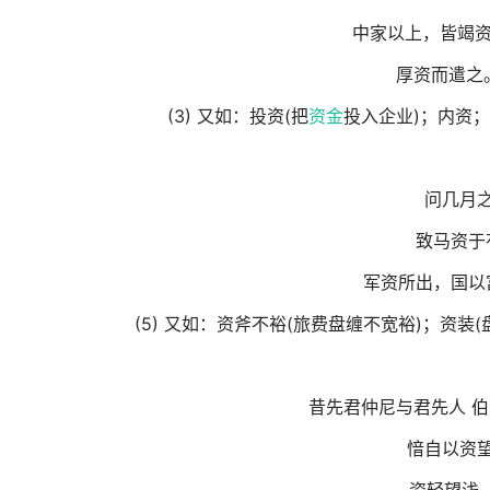
中家以上，皆竭资
厚资而遣之
(3) 又如：投资(把
资金
投入企业)；内资；
问几月
致马资于
军资所出，国以
(5) 又如：资斧不裕(旅费盘缠不宽裕)；资装(
昔先君仲尼与君先人 
愔自以资