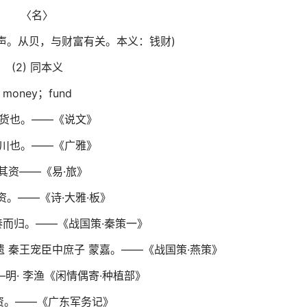
〈名〉
，次声。从贝，与财富有关。本义：钱财)
(2) 同本义
money；fund
货也。——《说文》
川也。——《广雅》
其资——《易·旅》
资。——《诗·大雅·板》
而归。——《战国策·秦策一》
 秦王宠臣中庶子 蒙嘉。——《战国策·燕策》
明· 李渔《闲情偶寄·种植部》
资。——《广东军务记》