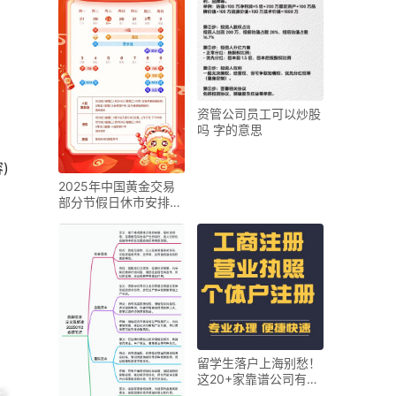
资管公司员工可以炒股
吗 字的意思
)
2025年中国黄金交易
部分节假日休市安排，
速看
留学生落户上海别愁！
这20+家靠谱公司有指
标，全程指导帮你搞