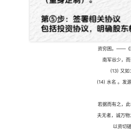
资穷困。——《
南军谷少，而
(13) 
(14) 水名 
若据而有之，此
夫无者，诚万物
以资切磋