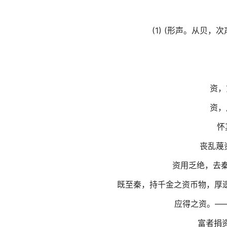
(1) (形声。从贝
资，
资，
怀
丧乱蔑
资用乏绝，去秦
既至秦，持千金之资币物，厚遗
应得之资。——
富者捐