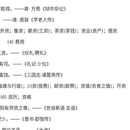
取得。——清· 方苞《狱中杂记》
。——清· 周容《芋老人传》
外资；集资；薪资(工资)；茶资(茶钱)；资业(资产)；借资
(4) 费用
之资。——《仪礼·聘礼》
有司。——《礼记·少仪》
富饶。——《三国志·诸葛亮传》
盘缠与行装)；川资(旅费)；邮资(邮费)；资值(衣食之值)；开资
(6) 资历；资格
伯阳有师资之尊。——《世说新语·言语》
望少。——《晋书·郄愔传》