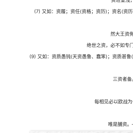
资轻望浅
(7) 又如：资履；资任(资格；资历)；资名(资
然大王资
绝世之资，必不如专门
(9) 又如：资质愚钝(天资愚鲁、蠢笨)；资质甚鲁
三资者备
每相见必以欧战为
唯是脯资。