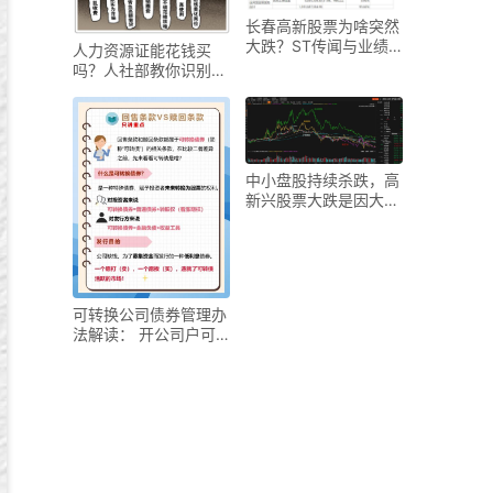
长春高新股票为啥突然
大跌？ST传闻与业绩
人力资源证能花钱买
增长放缓引担忧
吗？人社部教你识别求
职陷阱，果断说不
中小盘股持续杀跌，高
新兴股票大跌是因大盘
和新股市场吗？
可转换公司债券管理办
法解读： 开公司户可
转债打新相关规定