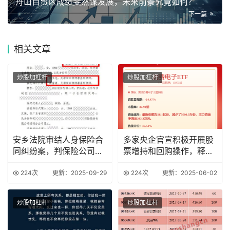
舟山自贸区成绩斐然谋发展，未来前景究竟如何？
下一篇
相关
文章
炒股加杠杆
炒股加杠杆
安乡法院审结人身保险合
多家央企官宣积极开展股
同纠纷案，判保险公司行
票增持和回购操作，释放
为无效
积极信号
224次
更新：2025-09-29
224次
更新：2025-06-02
炒股加杠杆
炒股加杠杆