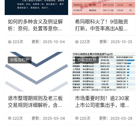
如何的多种含义及例证解
希玛眼科火了！9倍融资
析：奈何、处置等意你知
打新，中签率高出A股
道吗？
257倍？
223次
更新：2025-10-04
222次
更新：2025-10-25
炒股加杠杆
炒股加杠杆
退市整理期规则及老三板
市场重要时刻！逾230家
交易规则详细解析，含委
上市公司密集出手，增持
托时间与次数规定
回购潮再起
222次
更新：2025-05-06
220次
更新：2025-05-28