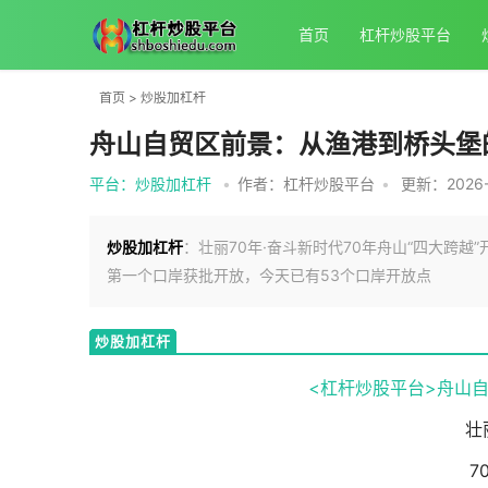
首页
杠杆炒股平台
首页
>
炒股加杠杆
舟山自贸区前景：从渔港到桥头堡
平台：炒股加杠杆
•
作者：杠杆炒股平台
•
更新：2026-0
炒股加杠杆
：壮丽70年·奋斗新时代70年舟山“四大跨
第一个口岸获批开放，今天已有53个口岸开放点
炒股加杠杆
<杠杆炒股平台>
舟山
壮
7