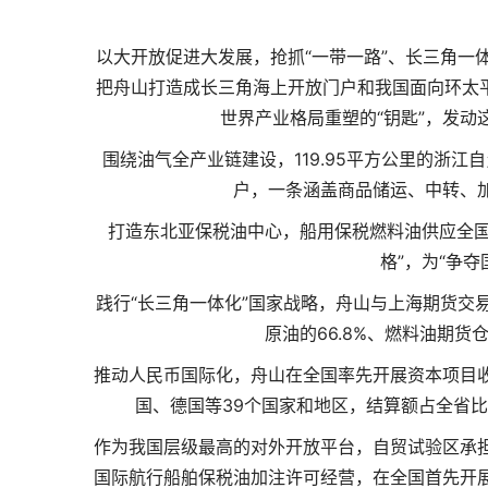
以大开放促进大发展，抢抓“一带一路”、长三角一
把舟山打造成长三角海上开放门户和我国面向环太平
世界产业格局重塑的“钥匙”，发动
围绕油气全产业链建设，119.95平方公里的浙江
户，一条涵盖商品储运、中转、
打造东北亚保税油中心，船用保税燃料油供应全国
格”，为“争
践行“长三角一体化”国家战略，舟山与上海期货交
原油的66.8%、燃料油期货
推动人民币国际化，舟山在全国率先开展资本项目
国、德国等39个国家和地区，结算额占全省比
作为我国层级最高的对外开放平台，自贸试验区承
国际航行船舶保税油加注许可经营，在全国首先开