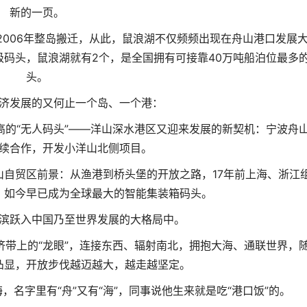
新的一页。
006年整岛搬迁，从此，鼠浪湖不仅频频出现在舟山港口发展
级码头，鼠浪湖就有2个，是全国拥有可接靠40万吨船泊位最多
头。
济发展的又何止一个岛、一个港：
的“无人码头”——洋山深水港区又迎来发展的新契机：宁波舟
续合作，开发小洋山北侧项目。
自贸区前景：从渔港到桥头堡的开放之路，17年前上海、浙江
，如今早已成为全球最大的智能集装箱码头。
滨跃入中国乃至世界发展的大格局中。
带上的“龙眼”，连接东西、辐射南北，拥抱大海、通联世界，
凸显，开放步伐越迈越大，越走越坚定。
名字里有“舟”又有“海”，同事说他生来就是吃“港口饭”的。