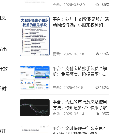
更新：2025-08-30
189次
口总
平台：参加上交所‘我是股东’活
动网络海选，小股东权利如何
行使？
提出
更新：2025-08-18
118次
平台：支付宝转账手续费全解
开放
析：免费额度、阶梯费率与隐
性费用详解
更新：2025-11-15
152次
新时
平台：均线的市场意义及使用
方法，你知道多少？快来了解
更新：2025-06-14
195次
平台：金融保理是什么意思？
翻开
供应链ABS融资通俗解答