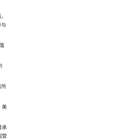
局，
参与
落
价
易所
、美
首承
国营