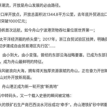
界潮流，开放是舟山发展的必由路径。
个口岸开放点，开放总面积达1344.8平方公里，去年底外贸进出
额突破1000亿元；
港扬帆首次远航，如今舟山宁波港货物吞吐量位居世界第一；
环太平洋经济圈的桥头堡”；2017年，浙江自贸试验区挂牌，明确
初步建成自由贸易港区先行区”……
有，由小到大，由小变强，曾经的东部沿海战略要塞，已成为东部
，成为舟山最鲜明的特征。
乘风破浪向大海，拥有得天独厚资源禀赋的舟山，正在奋力开创
山对外开放新局面。
，舟山港正成为新一轮开放“新高地”
矿石中转码头，又一个载入史册的瞬间被定格：
的铁矿石生产商巴西淡水河谷成功“牵手”，舟山港铁矿砂中转