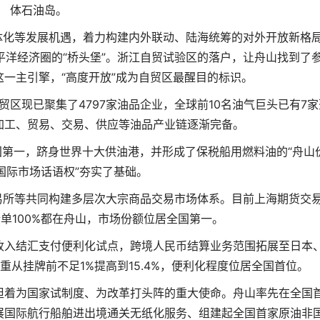
体石油岛。
体化等发展机遇，着力构建内外联动、陆海统筹的对外开放新格
洋经济圈的“桥头堡”。浙江自贸试验区的落户，让舟山找到了
这一主引擎，“高度开放”成为自贸区最醒目的标识。
自贸区现已聚集了4797家油品企业，全球前10名油气巨头已有7家
加工、贸易、交易、供应等油品产业链逐渐完备。
第一，跻身世界十大供油港，并形成了保税船用燃料油的“舟山
夺国际市场话语权”夯实了基础。
易所等共同构建多层次大宗商品交易市场体系。目前上海期货交
仓单100%都在舟山，市场份额位居全国第一。
收入结汇支付便利化试点，跨境人民币结算业务范围拓展至日本
重从挂牌前不足1%提高到15.4%，便利化程度位居全国首位。
担着为国家试制度、为改革打头阵的重大使命。舟山率先在全国
展国际航行船舶进出境通关无纸化服务、组建起全国首家原油非