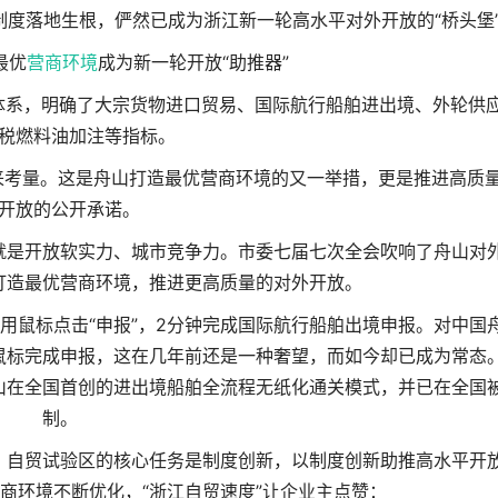
制度落地生根，俨然已成为浙江新一轮高水平对外开放的“桥头堡
最优
营商环境
成为新一轮开放“助推器”
体系，明确了大宗货物进口贸易、国际航行船舶进出境、外轮供
税燃料油加注等指标。
来考量。这是舟山打造最优营商环境的又一举措，更是推进高质
开放的公开承诺。
就是开放软实力、城市竞争力。市委七届七次全会吹响了舟山对
打造最优营商环境，推进更高质量的对外开放。
用鼠标点击“申报”，2分钟完成国际航行船舶出境申报。对中国
鼠标完成申报，这在几年前还是一种奢望，而如今却已成为常态
山在全国首创的进出境船舶全流程无纸化通关模式，并已在全国
制。
。自贸试验区的核心任务是制度创新，以制度创新助推高水平开
商环境不断优化，“浙江自贸速度”让企业主点赞：