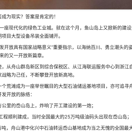
否成为现实？答案是肯定的！
一座现代化的绿色工业城。就在这个月，鱼山岛上又掀新的建设
期项目大型设备吊装全面铺开。
发开放具有国家战略意义”重要指示，以海纳百川、勇立潮头的
来的又一开放新篇章。
迹，从舟山群岛新区到综合保税区、从江海联运服务中心到浙江
家战略为己任，不断攀登开放新高地。
一个荒滩成为一座举世瞩目的大型石油储运基地项目，亦可追寻
开发开放的脉络：
平方公里的岙山岛上，炸响了开工建设的第一炮；
一期工程顺利建成，当时全国最大的25万吨级油码头出现在岙山岛；
00万吨，舟山港中化兴中石油转运岙山基地成为当之无愧的全国最