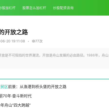
炒股加杠杆
股票怎么加杠杆
炒股配资咨询
的开放之路
6-20 19:11:08
•
77次
越”开放是不可阻挡的世界潮流，开放是舟山发展的必由路径。1986年，舟山
自贸区
前景：从渔港到桥头堡的开放之路
丽70年·奋斗新时代
0年舟山“四大跨越”