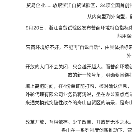
贸易企业……放眼浙江自贸试验区，34项全国首创
从内向型到外向型，
9月20日，浙江自贸试验区发布营商环境特色指标
船用保
营商环境好不好，不能再“自说自话”，由具体指标
外
开放的大门不会关闭，只会越开越大。而营商环境
放的新一轮号角，明确要围绕
填上离港时间，在4份单证前打勾，核对确认信息，
外轮代理有限公司业务员蒋涛说，坐在办公室点点
来通关模式突破性改革的
舟山自贸区的前景
，是舟
改革开放，互相依存。少了改革，开放是无本之木
舟山在一系列制度创新推动下，营