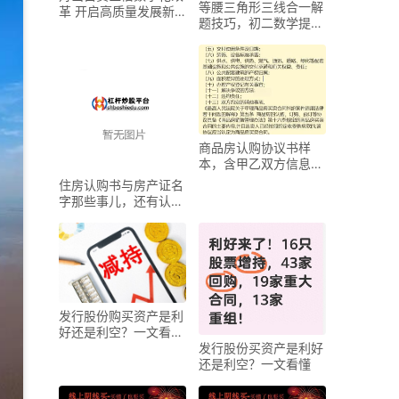
等腰三角形三线合一解
革 开启高质量发展新
题技巧，初二数学提分
征程，前景几何？
必备
商品房认购协议书样
本，含甲乙双方信息及
协议编号
住房认购书与房产证名
字那些事儿，还有认购
书包含啥内容
发行股份购买资产是利
好还是利空？一文看懂
发行股份买资产是利好
对股价影响
还是利空？一文看懂