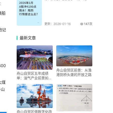
：
何从
籍船
更新：2026-01-16
147次
地记
最新
文章
。
00
舟山自贸区前景：从渔
舟山自贸区五年成绩
港到桥头堡的开放之路
单：油气产业前景如
大煤
何？
舟山
舟山自贸区借数字化改