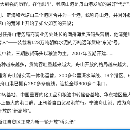
大到强的历程。在他眼里，老塘山港是舟山港发展的最好“代言”
家门、定海和老塘山三个港区合并为一个港，统称舟山港，并对外
塘山的荒滩上开始了如火如荼的建设；
。时任舟山港务局商调业务处处长的满舟海负责码头营销，他清楚
人”——装载着1.28万吨朝鲜水泥的万吨远洋货轮“东光”号。
中转，三期散货码头以粮油为主，2007年五期开建……
散货品种越来越多，货物吞吐量越来越大，舟山开放的格局越来越大
港和舟山港实现一体化运营，300多公里深水岸线、19个港区、6
舟山港已拥有250多条航线，连接全球600多个港口。
中转基地、中国重要的化工品和粮油中转储备基地、华东地区最
界上最大的港口群，正朝着自由贸易港前行。宁波舟山港，成为
开放的“新高地”。
浙江自贸区正成为新一轮开放“桥头堡”