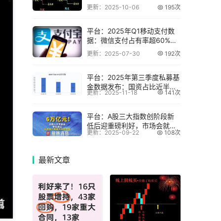
更新：2025-10-06
195次
平台：2025年Q1移动支付数
据：微信支付占有率超60%，
支付宝还
更新：2025-07-30
192次
平台：2025年第三季度私募基
金数据发布：国资占比近半，
更新：2025-11-18
141次
新备案基金
平台：A股三大指数创阶段新
低后迎重磅利好，市场会就此
更新：2025-09-22
108次
见底吗？
最新
文章