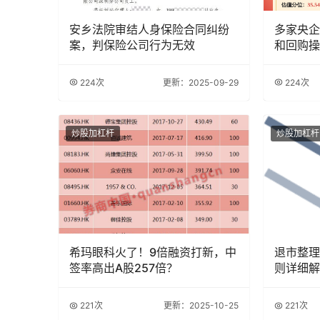
安乡法院审结人身保险合同纠纷
多家央企
案，判保险公司行为无效
和回购操
224次
更新：2025-09-29
224次
炒股加杠杆
炒股加杠杆
希玛眼科火了！9倍融资打新，中
退市整理
签率高出A股257倍？
则详细解
规定
221次
更新：2025-10-25
221次