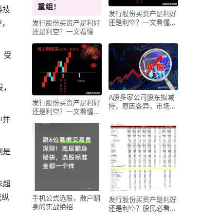
科技
发行股份买资产是利好
空
，
还是利空？一文看懂对
发行股份买资产是利好
股价影响
还是利空？一文看懂
。受
股，
A股多家公司股东拟减
发行股份买资产是利好
持，原因各异，市场影
还是利空？一文看懂对
响几何？
中并
股价影响
别是
未超
或纵
手机公式选股，散户翻
发行股份买资产是利好
身的实战绝招
还是利空？股民必看解
读