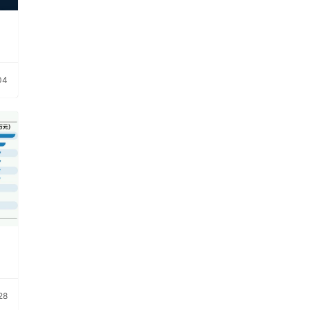
04
28