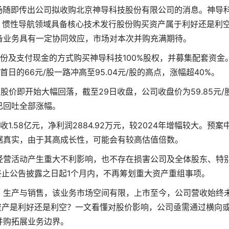
场随即传出公司拟收购北京神导科技股份有限公司的消息。神导
、惯性导航领域具备核心技术
发行股份购买资产属于利好还是利
备业务具有一定协同效应，市场对本次并购充满期待。
股份及支付现金的方式购买神导科技100%股权，并募集配套资金
的66元/股一路冲高至95.04元/股的高点，涨幅超40%。
股价即开始大幅回落，截至29日收盘，公司收盘价为59.85元/
已回吐全部涨幅。
.58亿元，净利润2884.92万元，较2024年增幅较大。预案
据真实，由于其高成长性，可能会有较高估值倍数。
经营活动产生重大不利影响，也不存在损害公司及全体股东、特
止公告披露之日起1个月内，不再筹划重大资产重组事项。
、生产与销售，该业务市场空间有限，上市至今，公司营收始终
资产是利好还是利空？一文看懂对股价影响，公司亟需通过横向
并购拓展业务边界。