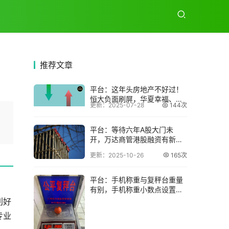
推荐
文章
平台：这年头房地产不好过！
恒大负面刷屏，华夏幸福、贝
更新：2025-07-28
144次
壳找房也出事了
平台：等待六年A股大门未
开，万达商管港股融资有新进
展
更新：2025-10-26
165次
平台：手机称重与复秤台重量
有别，手机称重小数点设置方
法？
利好
专业