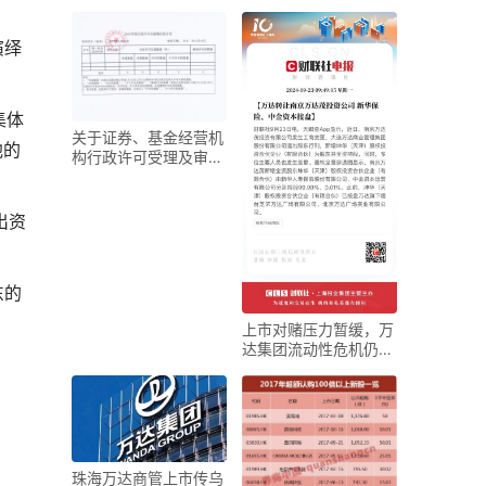
A股涨跌规律解析
演绎
。
集体
关于证券、基金经营机
他的
构行政许可受理及审核
情况的公示说明
出资
东的
上市对赌压力暂缓，万
达集团流动性危机仍未
完全解除？
珠海万达商管上市传乌