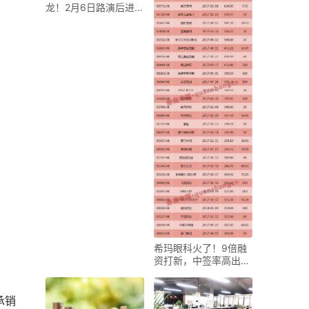
龙！2月6日路演后进展
如何？
希玛眼科火了！9倍融
资打新，中签率高出A
股257倍？
承销