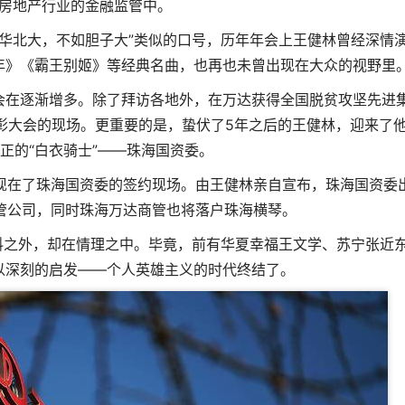
房地产行业的金融监管中。
华北大，不如胆子大”类似的口号，历年年会上王健林曾经深情
年》《霸王别姬》等经典名曲，也再也未曾出现在大众的视野里
会在逐渐增多。除了拜访各地外，在万达获得全国脱贫攻坚先进
彰大会的现场。更重要的是，蛰伏了5年之后的王健林，迎来了
正的“白衣骑士”——珠海国资委。
，出现在了珠海国资委的签约现场。由王健林亲自宣布，珠海国资委
管公司，同时珠海万达商管也将落户珠海横琴。
料之外，却在情理之中。毕竟，前有华夏幸福王文学、苏宁张近
以深刻的启发——个人英雄主义的时代终结了。