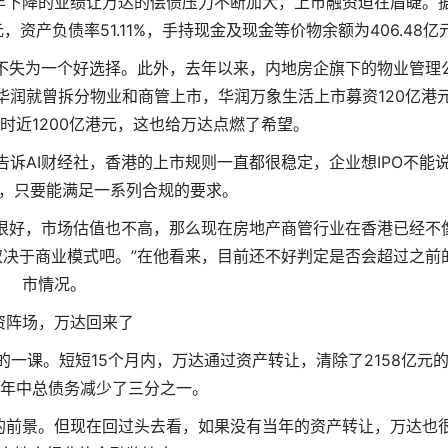
年下降的业绩让万达的偿债压力不断加大，上市融资迫在眉睫。
，资产负债率51.11%，手持现金及现金等价物余额为406.48亿
也不失为一个好选择。此外，去年以来，内地房企旗下的物业管理
年华润就曾拆分物业和商管上市，华润万象生活上市募资120亿港
高时近1200亿港元，这也给万达点燃了希望。
诉AI财经社，香港的上市规则一直都很稳定，企业想IPO不能
，只要能满足一系列合规的要求。
很好，市场估值也不高，那么现在房地产商管行业在香港已经不
决于商业模式吧。”在他看来，目前还不好判定是否会超过之前
市情况。
资阵场，万达回来了
一课。短短15个月内，万达通过资产转让，清除了2158亿元
7年年中总债务减少了三分之一。
的前景。但现在回过头去看，如果没有当年的资产转让，万达也