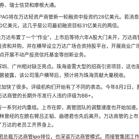
券、瑞士信贷和摩根大通。
AG将在万达轻资产商管新一轮融资中投资约28亿美元。若消
0亿美元，这几乎是公司最初融资目标31亿美元的两倍。
万达布置了一个“作业”，上市后等待六年A股大门未开，万达商
投资和并购，并在横琴设立万达广场合资持股平台，开展商业广
点开展不动产投资信托基金等创新业务。
深圳、广州相对缺乏亮点。珠海亟需大型的招商引资项目，这也
曾披露，该公司落户横琴后，预计将为珠海贡献大量税收。
加快了很多。评级机构们开始有了不同的表态。今年8月2日，
达商管的长期外币发行人违约评级为BB+。
行一系列对内重组。上市在即，高管团队的调整速度也开始加速
林曾经的左膀右臂吕正韬、曲德君也先后离开。万达商管的上市
了万达的老员工齐界身上。
团总裁
万达商管ipo排位
，也深谙万达商管模式。而接管集团工