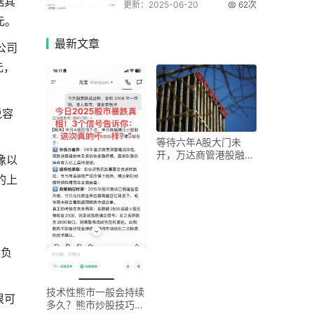
据其
更新：2025-06-20
62次
元。
最新
文章
公司
元，
说容
等待六年A股大门未
开，万达商管港股融资
像以
有新进展
的上
的负
技术性熊市一般会持续
很可
多久？熊市炒股技巧及