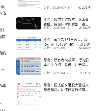
签率关联累
下最
更新：2025-07-18
203次
价值
平台：股市牛蛙效应：温水煮
青蛙，股民何时能跳出下跌陷
更新：2025-06-16
102次
阱？
新》
逢监
平台：截至7月31日收盘，康
臣药业（01681.HK）上涨3.61
更新：2025-09-02
145次
资约
平台：所有者权益第一行的股
本相关介绍：股份、注册资本
于人
及发行情况
更新：2025-04-28
111次
。
平台：国庆前夕港股大涨成交
3年
量创新高，估值修复行情有望
。
延续？
市。