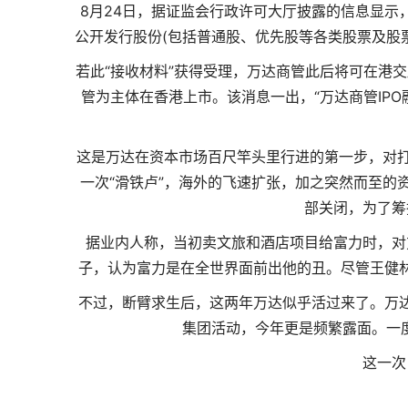
8月24日，据证监会行政许可大厅披露的信息显示
公开发行股份(包括普通股、优先股等各类股票及股
若此“接收材料”获得受理，万达商管此后将可在港
管为主体在香港上市。该消息一出，“万达商管IP
这是万达在资本市场百尺竿头里行进的第一步，对打
一次“滑铁卢”，海外的飞速扩张，加之突然而至的
部关闭，为了筹
据业内人称，当初卖文旅和酒店项目给富力时，对
子，认为富力是在全世界面前出他的丑。尽管王健
不过，断臂求生后，这两年万达似乎活过来了。万
集团活动，今年更是频繁露面。一度
这一次