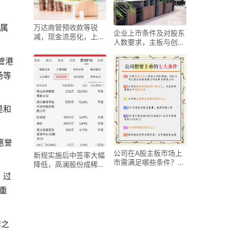
息属
万达商管预收款等锐
企业上市条件及对股东
减，现金流恶化，上市
人数要求，主板与创业
之路存疑？
板有何不同？
管港
场等
是和
惠誉
公司在A股主板市场上
新规实施后中签率大幅
市需满足哪些条件？主
降低，高澜股份成稀缺
体资格与财务要求是关
首只新股？
。过
重
作之