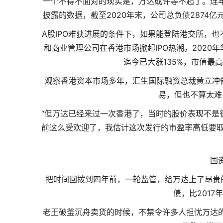
一个不得不面对的现实是，万达或许等不起了。连
披露的数据，截至2020年末，公司总负债2874亿元
A股IPO难获进展的条件下，如果能登陆港交所，
和商业管理公司在香港市场掀起IPO热潮。2020
迄今已大涨135%，市值最
观察香港资本市场多年，汇生国际融资总裁黄立冲告
易，但也不算太难
“但万达已经来过一次香港了，当时的股价表现不是
前这么受欢迎了，我估计这次发行的市盈率高低要取
国
把时间回拨到四年前，一轮监管，给万达上了昂贵的
债，比201
老王破釜沉舟卖货的时候，不禁令许多人担忧万达