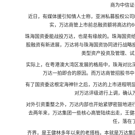
商为中信证
近日，有媒体援引知情人士称，亚洲私募股权公司P
实，万达商管上市前总融资额将高达约6
珠海国资委能战投万达，也是有缘故的。珠海国资给
股融资有新进展，万达将与珠海国资协同进行战略
类型资产投资及管理、试
实际上，在粤港澳大湾区发展的格局中，珠海对比
万达一拍即合的原因。而万达商管招股书中
有了国资委这根定海神针之后，万达的上市进程明显
对万达评级进行上调，确认万
对外引资重整之外，万达内部也开始紧锣密鼓地进
去两年来，万达集团一些核心高管陆续出走，王健
任，落在
齐界，是王健林多年以来的老搭档，本就是万达集