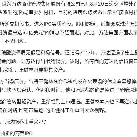
，珠海万达商业管理集团股份有限公司已在8月20日递交《境外
票派生的形式)审批》材料，目前的进度跟踪状态显示为“接收材料
交所递交招股书，进入IPO实质阶段。顺利的话，后期会以珠海万
O融资最高达60亿美元”的消息不胫而走。对此，万达集团方面表
不予回应。
破融资僵局无疑是积极信号。还记得2017年，万达遭遇了史上
资金问题，让万达付出惨烈代价。彼时，所有面向万达的信贷窗
措资金，王健林忍痛抛售资产。
方当场压价，气得王健林在合作签约发布会现场的休息室里怒摔
林很快予以否认，但那段时间，他和万达都的确是掉进了至暗深
达商管转型轻资产，重新找到上市通道。王健林本人也不再避讳
在网络上“销声匿迹”的王健林正在重回大众视野。
，万达能卷土重来吗？
曲折的商管IPO