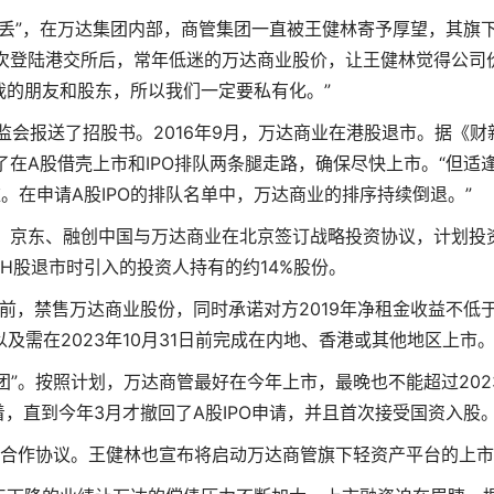
丢”，在万达集团内部，商管集团一直被王健林寄予厚望，其旗
一次登陆港交所后，常年低迷的万达商业股价，让王健林觉得公司
我的朋友和股东，所以我们一定要私有化。”
证监会报送了招股书。2016年9月，万达商业在港股退市。据《财
在A股借壳上市和IPO排队两条腿走路，确保尽快上市。“但适
。在申请A股IPO的排队名单中，万达商业的排序持续倒退。”
商、京东、融创中国与万达商业在北京签订战略投资协议，计划投
港H股退市时引入的投资人持有的约14%股份。
上市前，禁售万达商业股份，同时承诺对方2019年净租金收益不低
及需在2023年10月31日前完成在内地、香港或其他地区上市
团”。按照计划，万达商管最好在今年上市，最晚也不能超过202
着，直到今年3月才撤回了A股IPO申请，并且首次接受国资入股
签署合作协议。王健林也宣布将启动万达商管旗下轻资产平台的上