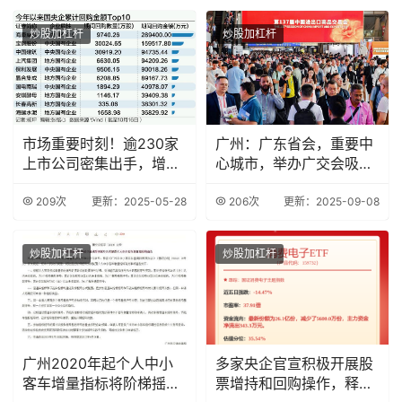
炒股加杠杆
炒股加杠杆
市场重要时刻！逾230家
广州：广东省会，重要中
上市公司密集出手，增持
心城市，举办广交会吸引
回购潮再起
大量客商
209次
更新：2025-05-28
206次
更新：2025-09-08
炒股加杠杆
炒股加杠杆
广州2020年起个人中小
多家央企官宣积极开展股
客车增量指标将阶梯摇
票增持和回购操作，释放