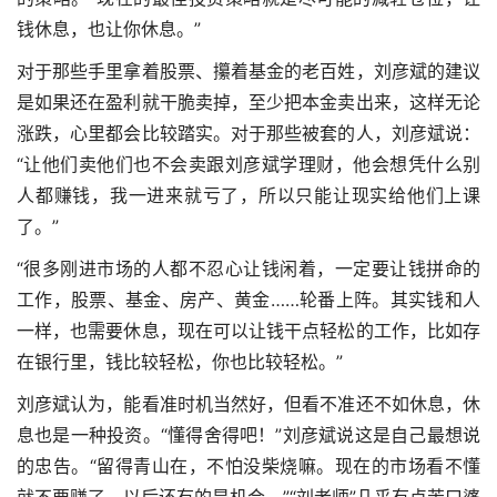
钱休息，也让你休息。”
对于那些手里拿着股票、攥着基金的老百姓，刘彦斌的建议
是如果还在盈利就干脆卖掉，至少把本金卖出来，这样无论
涨跌，心里都会比较踏实。对于那些被套的人，刘彦斌说：
“让他们卖他们也不会卖
跟刘彦斌学理财
，他会想凭什么别
人都赚钱，我一进来就亏了，所以只能让现实给他们上课
了。”
“很多刚进市场的人都不忍心让钱闲着，一定要让钱拼命的
工作，股票、基金、房产、黄金……轮番上阵。其实钱和人
一样，也需要休息，现在可以让钱干点轻松的工作，比如存
在银行里，钱比较轻松，你也比较轻松。”
刘彦斌认为，能看准时机当然好，但看不准还不如休息，休
息也是一种投资。“懂得舍得吧！”刘彦斌说这是自己最想说
的忠告。“留得青山在，不怕没柴烧嘛。现在的市场看不懂