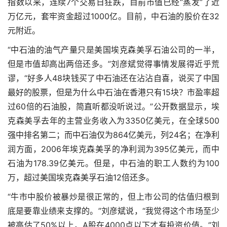
指数以来，连续7个交易日狂跌，目前市值已经“蒸发”了近
万亿元，套牢资金超过1000亿。目前，中石油的股价在32
元附近。
“中石油的油气产量只是美国埃克森美孚石油公司的一半，
但是市值却高出两倍还多。”刘彦斌觉得事情发展得近乎荒
谬，“好多人48块钱买了中石油还在沾沾自喜，说买了中国
最好的股票，但是为什么中石油在香港只有15块？市盈率超
过60倍的石油股，简直听都没听说过。”公开数据显示，埃
克森美孚去年的主营业务收入为3350亿美元，在全球500
强中排名第二；而中石油仅为864亿美元，列24名；在净利
润方面，2006年埃克森美孚的净利润为395亿美元，而中
石油为178.39亿美元。但是，中石油的职工人数约为100
万，超过美国埃克森美孚石油12倍还多。
“牛市中股价被暴炒是很正常的，但上市公司的估值归根到
底是要靠业绩来支撑的。”刘彦斌说，“我觉得这个市场至少
被高估了50%以上，A股在4000点以下才有投资价值。”刘