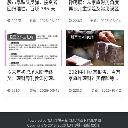
股市暴跌又反弹，投资者
孙明展：从家庭财务角度
回归理性，百赚 365 天
再谈儿童保险及常见误区
成理财新宠？
223次
更新：2025-06-22
223次
更新：2025-06-04
股票怎么加杠杆
股票怎么加杠杆
岁末年初职场人盼年终
2021中国财富报告：百万
奖！理财周刊教您打理及
家庭咋理财？买保险等是
年终奖调查情况
关键
221次
更新：2025-08-12
220次
更新：2025-10-12
Powered by 杠杆炒股平台
XML地图
HTML地图
Copyright © 2015-
2026 杠杆炒股平台版权所有