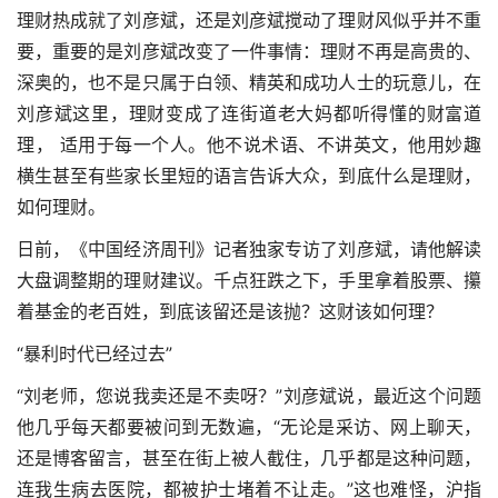
理财热成就了刘彦斌，还是刘彦斌搅动了理财风似乎并不重
要，重要的是刘彦斌改变了一件事情：理财不再是高贵的、
深奥的，也不是只属于白领、精英和成功人士的玩意儿，在
刘彦斌这里，理财变成了连街道老大妈都听得懂的财富道
理， 适用于每一个人。他不说术语、不讲英文，他用妙趣
横生甚至有些家长里短的语言告诉大众，到底什么是理财，
如何理财。
日前，《中国经济周刊》记者独家专访了刘彦斌，请他解读
大盘调整期的理财建议。千点狂跌之下，手里拿着股票、攥
着基金的老百姓，到底该留还是该抛？这财该如何理？
“暴利时代已经过去”
“刘老师，您说我卖还是不卖呀？”刘彦斌说，最近这个问题
他几乎每天都要被问到无数遍，“无论是采访、网上聊天，
还是博客留言，甚至在街上被人截住，几乎都是这种问题，
连我生病去医院，都被护士堵着不让走。”这也难怪，沪指