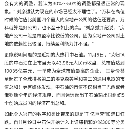
会有大的调整，我认为30%～50%的调整都是很正常的现
象。” 刘彦斌认为现在的市场已经太不理性了。“万科在高位
时候的估值比美国四个最大的房地产公司的估值还要高，万
科就算是好公司，也不至于如此的高。”刘彦斌介绍说，“房
地产公司一般是市盈率比较低的公司，因为房地产公司对土
地的依赖性比较强，持续盈利能力并不强。”
更能说明问题的是近期的大热门中石油。11月5日，“荣归”A
股的中石油在上市当天以43.96元人民币收盘，总市值达到
10035亿美元，一举成为全球市值最高的企业， 其身价甚
至超过了全球排名第二的埃克森美孚和第三的通用电器的市
值总和！更有媒体发现，中石油的市值不仅相当于巴西或者
俄罗斯全年的经济规模，而且远远超出了石油输出国组织5
个创始成员国的经济产出总和。
如此令人兴奋的数字和类比带来的却是“千亿巨套”和连日狂
跌。自11月19日中石油开始计入上证综指和沪深300等分类