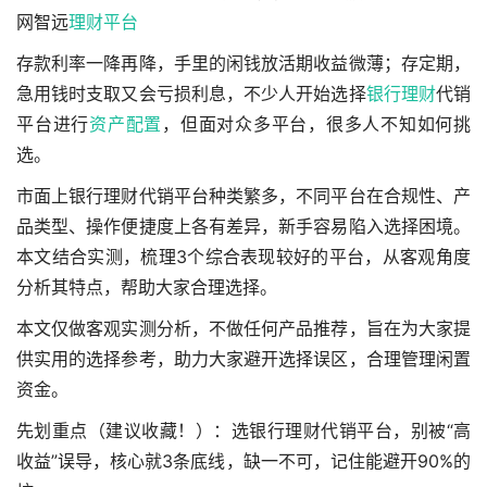
网智远
理财平台
存款利率一降再降，手里的闲钱放活期收益微薄；存定期，
急用钱时支取又会亏损利息，不少人开始选择
银行理财
代销
平台进行
资产配置
，但面对众多平台，很多人不知如何挑
选。
市面上银行理财代销平台种类繁多，不同平台在合规性、产
品类型、操作便捷度上各有差异，新手容易陷入选择困境。
本文结合实测，梳理3个综合表现较好的平台，从客观角度
分析其特点，帮助大家合理选择。
本文仅做客观实测分析，不做任何产品推荐，旨在为大家提
供实用的选择参考，助力大家避开选择误区，合理管理闲置
资金。
先划重点（建议收藏！）：选银行理财代销平台，别被“高
收益”误导，核心就3条底线，缺一不可，记住能避开90%的