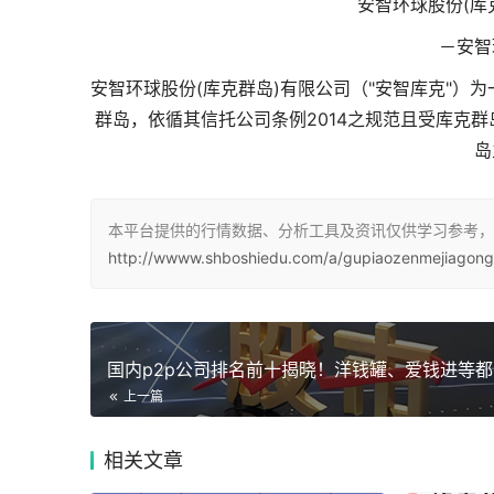
安智环球股份(库克群
－安智
安智环球股份(库克群岛)有限公司（"安智库克"
群岛，依循其信托公司条例2014之规范且受库克群
岛
本平台提供的行情数据、分析工具及资讯仅供学习参考，
http://wwww.shboshiedu.com/a/gupiaozenmejiagong
上一篇
相关
文章