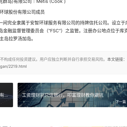
岛)有限公司︱Metis (Cook )
环球股份有限公司成员
）为一间完全隶属于安智环球服务有限公司的持牌信托公司。设立于
岛金融监督管理委员会（"FSC"）之监管。注册办公地点位于库
主岛拉罗汤加岛。
不构成任何投资建议。用户应独立判断并自行承担交易风险。
本文链接：
gan/2219.html
国内p2p公司排名前十揭晓！洋钱罐、爱钱进等都有谁？
工资理财别只信银行，叩富理财教你避坑
下一篇