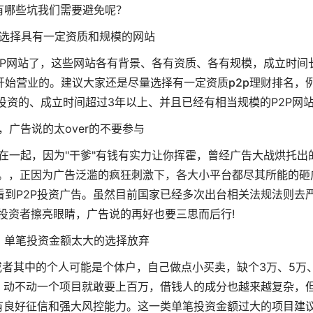
有哪些坑我们需要避免呢？
选择具有一定资质和规模的网站
P2P网站了，这些网站各有背景、各有资质、各有规模，成立时间
开始营业的。建议大家还是尽量选择有一定资质
p2p理财排名
，
资的、成立时间超过3年以上、并且已经有相当规模的P2P网
，广告说的太over的不要参与
系在一起，因为"干爹"有钱有实力让你挥霍，曾经广告大战烘托出
果。，正因为广告泛滥的疯狂刺激下，各大小平台都尽其所能的砸
到P2P投资广告。虽然目前国家已经多次出台相关法规法则去
投资者擦亮眼睛，广告说的再好也要三思而后行!
，单笔投资金额太大的选择放弃
或者其中的个人可能是个体户，自己做点小买卖，缺个3万、5万、
，动不动一个项目就敢要上百万，借钱人的成分也越来越复杂，
有良好征信和强大风控能力。这一类单笔投资金额过大的项目建