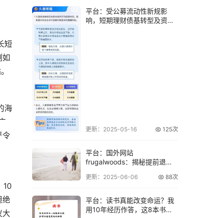
平台：受公募流动性新规影
响，短期理财债基转型及资金
争夺战解读
长短
例如
站。
的海
广
更新：2025-05-16
125次
严令
平台：国外网站
frugalwoods：揭秘提前退休
及4%法则极简生
更新：2025-06-06
88次
10
但绝
平台：读书真能改变命运？我
用10年经历作答，这8本书堪
议大