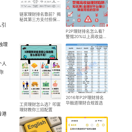
链家理财排名靠前？揭
秘其第三方支付担保模
人引
式
P2P理财排名怎么看？
警惕20%以上高收益陷
阱
独理
个人
你
2016年P2P理财排名
华融道理财合规首选
工资理财怎么选？叩富
理财教你三招配置
香港
。