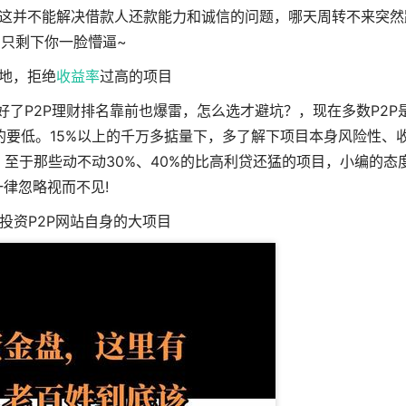
这并不能解决借款人还款能力和诚信的问题，哪天周转不来突然
只剩下你一脸懵逼~
地，拒绝
收益率
过高的项目
常好了P2P理财排名靠前也爆雷，怎么选才避坑？，现在多数P2P
要低。15%以上的千万多掂量下，多了解下项目本身风险性、
至于那些动不动30%、40%的比高利贷还猛的项目，小编的态
一律忽略视而不见!
投资P2P网站自身的大项目