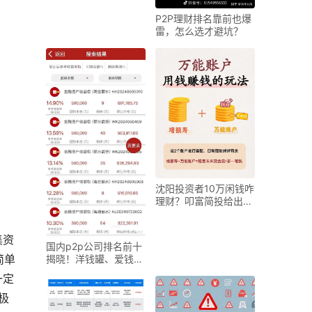
P2P理财排名靠前也爆
雷，怎么选才避坑？
沈阳投资者10万闲钱咋
理财？叩富简投给出实
操建议
集资
国内p2p公司排名前十
简单
揭晓！洋钱罐、爱钱进
等都有谁？
一定
极