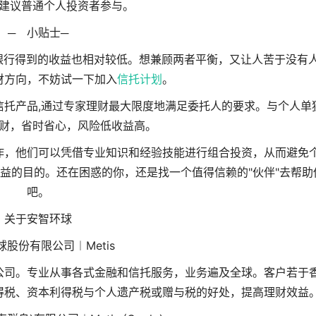
建议普通个人投资者参与。
─ 小贴士─
银行得到的收益也相对较低。想兼顾两者平衡，又让人苦于没有
财方向，不妨试一下加入
信托计划
。
信托产品,通过专家理财最大限度地满足委托人的要求。与个人单
财，省时省心，风险低收益高。
作，他们可以凭借专业知识和经验技能进行组合投资，从而避免
益的目的。还在困惑的你，还是找一个值得信赖的"伙伴"去帮助
吧。
关于安智环球
股份有限公司︱Metis
公司。专业从事各式金融和信托服务，业务遍及全球。客户若于
得税、资本利得税与个人遗产税或赠与税的好处，提高理财效益