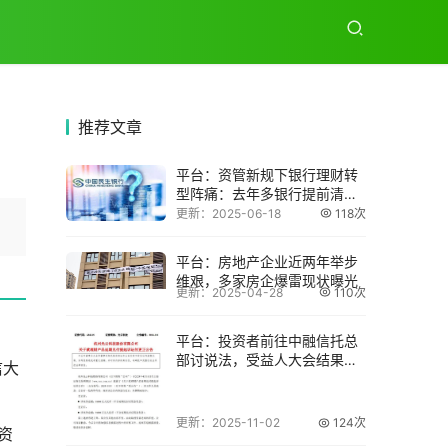
推荐
文章
平台：资管新规下银行理财转
型阵痛：去年多银行提前清退
老产品
更新：2025-06-18
118次
平台：房地产企业近两年举步
维艰，多家房企爆雷现状曝光
更新：2025-04-28
110次
平台：投资者前往中融信托总
部讨说法，受益人大会结果成
信大
谜？
更新：2025-11-02
124次
资