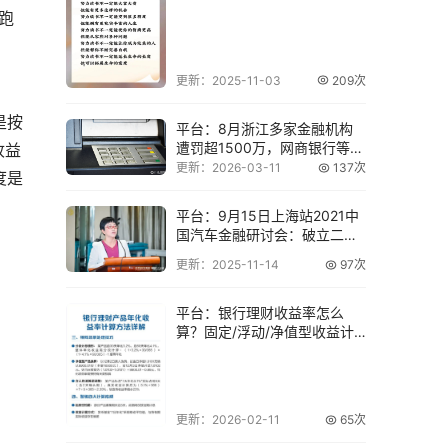
称关键
跑
更新：2025-11-03
209次
是按
平台：8月浙江多家金融机构
遭罚超1500万，网商银行等领
收益
罚单
更新：2026-03-11
137次
度是
平台：9月15日上海站2021中
国汽车金融研讨会：破立二手
车金融，
更新：2025-11-14
97次
平台：银行理财收益率怎么
算？固定/浮动/净值型收益计
算公式举例
更新：2026-02-11
65次