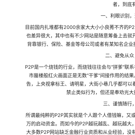
者，到底
一、利眼识别，
目前国内扎堆都有2000余家大大小小良莠不齐的
也差异很大，其中也有不少网站是随意筹备上去就
背靠银行、保险、基金等母公司或者有某知名企业投
二、避免从众
P2P是一个烧钱的行业，而烧钱往往会与"拼爹"联
市蜃楼般红火画面正是无数"干爹"间接作用的结
告，上央视拿标王、请明星，大街小巷几乎都可以看
禁止类似行为，但还是奉劝光大
三、谨慎随行
所谓最纯粹的P2P其实就是个人跟个人借钱嘛，又
万的启动资金。而如今的P2P越玩越乱、越玩越大
大多数P2P网站缺乏金融行业资质和从业经验，没