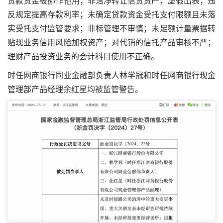
贷款资金被挪作他用；非洁净转让信贷资产，虚假出表；违
反规定提高存款利率；未确定贷款资金受托支付限额且未落
实受托支付监管要求；非标管理不审慎；未足额计量票据转
贴现业务信用风险加权资产；对代销的信托产品审核不严；
理财产品投资业务的会计科目使用不正确。
时任网商银行同业金融部负责人林学冠和时任网商银行现金
管理部产品经理余红星均被监管警告。