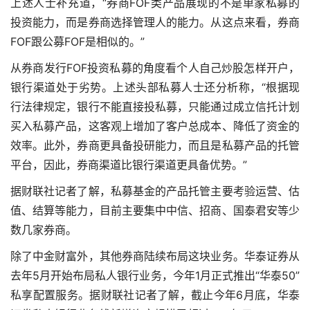
上述人士补充道，“券商FOF类产品展现的不是单家私募的
投资能力，而是券商选择管理人的能力。从这点来看，券商
FOF跟公募FOF是相似的。”
从券商发行FOF投资私募的角度看
个人自己炒股怎样开户
，
银行渠道处于劣势。上述头部私募人士还分析称，“根据现
行法律规定，银行不能直接投私募，只能通过成立信托计划
买入私募产品，这客观上增加了客户总成本、降低了资金的
效率。此外，券商更具备投研能力，而且是私募产品的托管
平台，因此，券商渠道比银行渠道更具备优势。”
据财联社记者了解，私募基金的产品托管主要考验运营、估
值、结算等能力，目前主要集中中信、招商、国泰君安等少
数几家券商。
除了中金财富外，其他券商陆续布局这块业务。华泰证券从
去年5月开始布局私人银行业务，今年1月正式推出“华泰50”
私享配置服务。据财联社记者了解，截止今年6月底，华泰