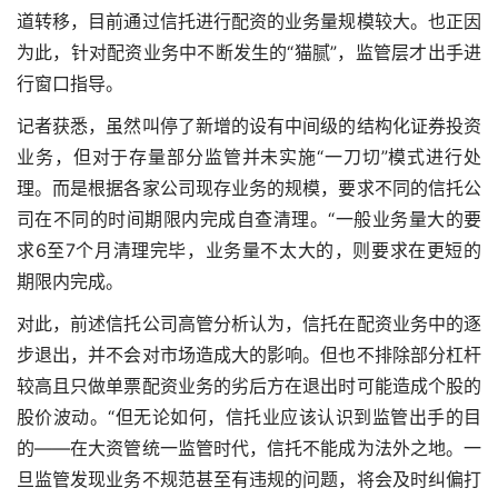
道转移，目前通过信托进行配资的业务量规模较大。也正因
为此，针对配资业务中不断发生的“猫腻”，监管层才出手进
行窗口指导。
记者获悉，虽然叫停了新增的设有中间级的结构化证券投资
业务，但对于存量部分监管并未实施“一刀切”模式进行处
理。而是根据各家公司现存业务的规模，要求不同的信托公
司在不同的时间期限内完成自查清理。“一般业务量大的要
求6至7个月清理完毕，业务量不太大的，则要求在更短的
期限内完成。
对此，前述信托公司高管分析认为，信托在配资业务中的逐
步退出，并不会对市场造成大的影响。但也不排除部分杠杆
较高且只做单票配资业务的劣后方在退出时可能造成个股的
股价波动。“但无论如何，信托业应该认识到监管出手的目
的——在大资管统一监管时代，信托不能成为法外之地。一
旦监管发现业务不规范甚至有违规的问题，将会及时纠偏打