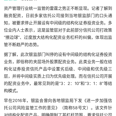
资产管理行业统一监管的雷霆之势正不断显现。记者了解到
融资配资
，日前多家信托公司接到当地银监部门的口头通
知，被要求停止开展设有中间级的结构化证券投资业务。多
位业内人士表示，这是监管层对于此前部分信托公司打政策
“擦边球”、过度放大结构化配资业务杠杆的纠偏，体现出监
管不断趋严的态势。
据了解，此次银监部门叫停的设有中间级的结构化证券投资
业务，即俗称的夹层场外股票配资业务。此类业务一般在结
构化证券投资信托产品中设置劣后级、中间级和优先级三
层，并将中间级实质上归为优先级处理。而在信托公司开展
的配资业务中，最常见到的是“3：2：10”和“3：1：8”等结
构模式。
早在2016年，银监会曾向各地银监局下发《进一步加强信
托公司风险监管工作的意见》（简称58号文）。该文件针
对结构化配资产品，明确限制了其杠杆范围，要求信托公司