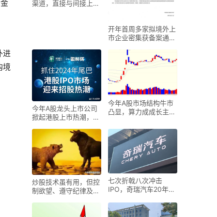
0金
渠道，直接与间接上市
该如何选？
开年首周多家拟境外上
市企业密集获备案通
知，效率提升
外进
购境
今年A股市场结构牛市
今年A股龙头上市公司
凸显，算力成成长主
掀起港股上市热潮，背
线，经济转型关键
后原因几何？
七次折戟八次冲击
炒股技术虽有用，但控
IPO，奇瑞汽车20年上
制欲望、遵守纪律及把
市路终迎突破？
握外在因素更关键