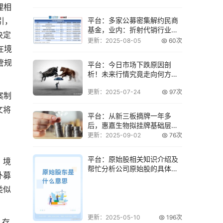
理相
引，
平台：多家公募密集解约民商
基金，业内：折射代销行业渠
决定
道变革
更新：2025-08-05
60次
在境
管规
平台：今日市场下跌原因剖
析！未来行情究竟走向何方？
【重要提示】别错
更新：2025-07-24
97次
案制
文将
平台：从新三板摘牌一年多
后，惠嘉生物拟挂牌基础层并
收到反馈意见
更新：2025-09-02
76次
平台：原始股相关知识介绍及
，境
帮忙分析公司原始股的具体情
外募
况
类似
更新：2025-05-10
196次
、存