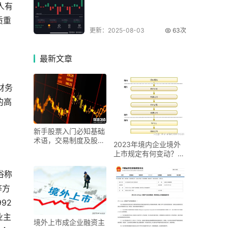
人有
质重
更新：2025-08-03
63次
最新
文章
：
财务
的高
新手股票入门必知基础
术语，交易制度及股票
2023年境内企业境外
数字含义详解
上市规定有何变动？新
旧制度对比来了
俗称
等方
92
业主
境外上市成企业融资主