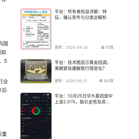
平台：所有者权益详解：特
征、确认条件与分类全解析
向国
更新：2025-04-25
77次
例如
、S
平台：技术图显示黄金回调，
美朝紧张缓解致行情变化？
行业
更新：2025-06-21
101次
件后
平台：10月25日华大基因盘中
上涨2.01%，股价走势及资金
流向如
质重