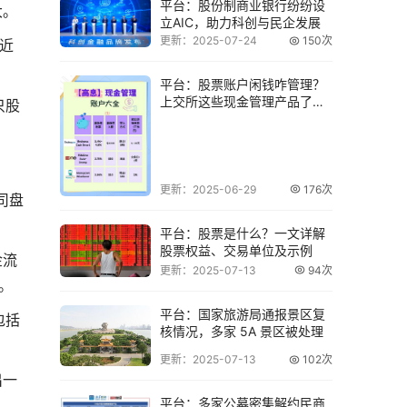
平台：股份制商业银行纷纷设
大。
立AIC，助力科创与民企发展
更新：2025-07-24
150次
近
平台：股票账户闲钱咋管理？
上交所这些现金管理产品了解
只股
下
更新：2025-06-29
176次
司盘
平台：股票是什么？一文详解
股票权益、交易单位及示例
金流
更新：2025-07-13
94次
。
平台：国家旅游局通报景区复
包括
核情况，多家 5A 景区被处理
更新：2025-07-13
102次
出一
平台：多家公募密集解约民商