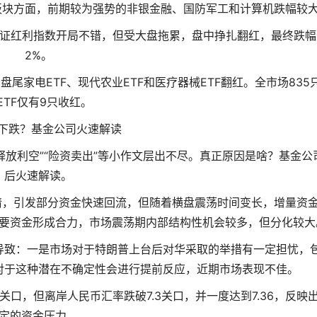
6%，板块方面，前期较为强势的非银金融、国防军工和计算机跌幅较
中证红利指数开局不错，但受大盘拖累，盘中挣扎翻红，最终跌幅
2%。
盘尾家电ETF、现代农业ETF和医疗器械ETF翻红。全市场835
ETF仅有9只收红。
下跌？基金公司火速解读
释放利空”“险资卖出”等小作文层出不尽。真正原因是啥？基金公
后火速解读。
情，引发部分资金快速回流，但随着横盘震荡时间变长，增量资
要资金形成合力，市场震荡期内部结构性机会较多，但分化较大
导致：一是市场对于特朗普上台后对华采取的举措有一定担忧，
对于这种潜在不确定性会进行提前反应，近期市场表现不佳。
关口，但离岸人民币汇率跌破7.3关口，并一度达到7.36，反映
定的资金压力。