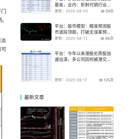
基金，业内：折射代销行业渠
道变革
开门
更新：2025-08-05
59次
期。
平台：股市模型：精准预测股
市波段顶部，打破无误差预测
神话
更新：2025-08-13
94次
清淡
日可
平台：今年以来港股劣质股加
速出清，多公司因何被港交所
强制除牌？
更新：2025-08-17
125次
最新
文章