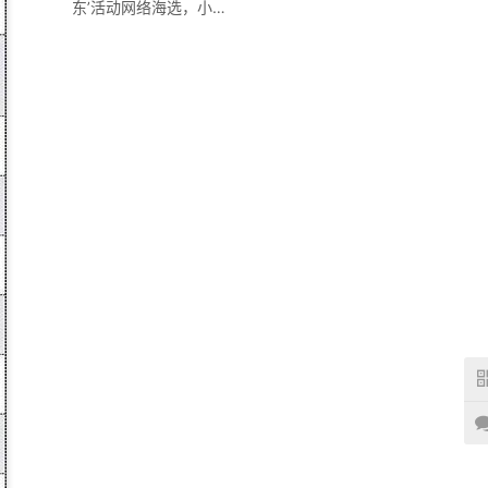
东’活动网络海选，小股
东权利如何行使？