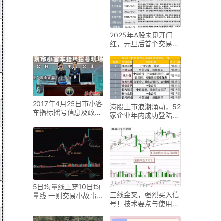
2025年A股未见开门
红，元旦后首个交易日
普跌，原因几何？
2017年4月25日市小客
港股上市浪潮涌动，52
车指标摇号信息及政策
家企业年内成功登陆，
变化
8家撤否IPO转战
5日均量线上穿10日均
三线金叉，强烈买入信
量线 一则交易小故事
号！技术要点与使用技
蕴含大道理，灵猿在
巧全解析