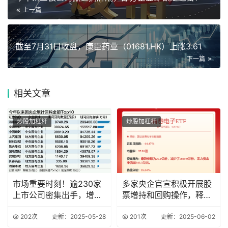
上一篇
截至7月31日收盘，康臣药业（01681.HK）上涨3.61
下一篇
相关
文章
炒股加杠杆
炒股加杠杆
市场重要时刻！逾230家
多家央企官宣积极开展股
上市公司密集出手，增持
票增持和回购操作，释放
回购潮再起
积极信号
202次
更新：2025-05-28
201次
更新：2025-06-02