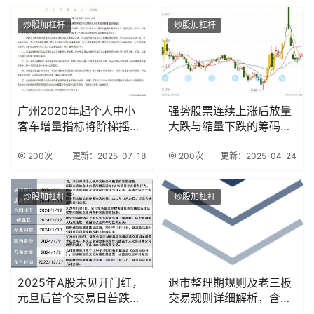
炒股加杠杆
炒股加杠杆
广州2020年起个人中小
强势股票连续上涨后放量
客车增量指标将阶梯摇
大跌与缩量下跌的筹码结
号，中签率关联累
构分析及选股策略
200次
更新：2025-07-18
200次
更新：2025-04-24
炒股加杠杆
炒股加杠杆
2025年A股未见开门红，
退市整理期规则及老三板
元旦后首个交易日普跌，
交易规则详细解析，含委
原因几何？
托时间与次数规定