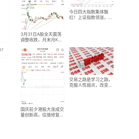
今日四大指数集体飘
红！上证指数领涨，各
板块表现如何？
3月31日A股全天震荡
调整收跌，月末月K线
收阴成遗憾
17
交易之路是学习之路，
克服人性弱点，改变观
念习惯才能成功
国庆前夕港股大涨成交
量创新高，估值修复行
情有望延续？