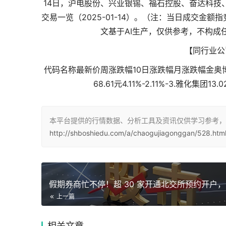
14日，沪电股份、兴业银锡、福石控股、奋达科技
交易一览（2025-01-14）。（注：当日成交
文基于AI生产，仅供参考，不构成
【同行业公
代码名称最新价周涨跌幅10日涨跌幅月涨跌幅金奥博19.12元
68.61元4.11%-2.11%-3.雅化集团13.
本平台提供的行情数据、分析工具及资讯仅供学习参考，
http://shboshiedu.com/a/chaogujiagonggan/528.htm
上一篇
相关
文章