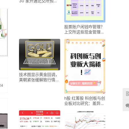
30 家开通北交所预约
开户，多家仍在测试
股票账户闲钱咋管理？
上交所这些现金管理产
品了解下
技术图显示黄金回调，
美朝紧张缓解致行情变
化？
24
h股 红筹股 科创板与创
业板对比研究：差异、
虹吸效应及新竞合