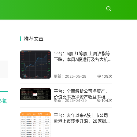
推荐
文章
平台：h股 红筹股 上周沪指等
下跌，本周A股运行及各大机
构投资策略
更新：2025-05-28
109次
平台：全面解析公司净资产、
价值比率及净资产收益率相关
多氟
更新：2025-04-29
104次
要点
平台：去年以来A股上市公司
赴港上市逐步升温，28家拟赴
港IPO总市