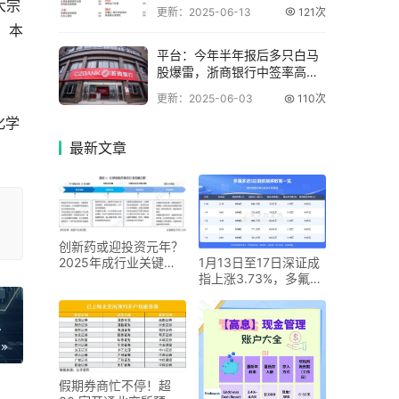
大宗
更新：2025-06-13
121次
：本
平台：今年半年报后多只白马
股爆雷，浙商银行中签率高却
难薅羊毛
更新：2025-06-03
110次
化学
最新
文章
创新药或迎投资元年？
1月13日至17日深证成
2025年成行业关键节
指上涨3.73%，多氟多
点，机会几何？
本周表现如何
，机会几何？
假期券商忙不停！超