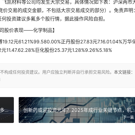
、飞凯材料等公司均发生大宗交易，具体情况如下表：沪深两市
金额指竞价交易的成交金额，不包括大宗交易成交的部分）。免责声明
任何投资建议
多氟多个股行情
，据此操作风险自担。
司股价表现——化学制品】
61.21%99.580.00%正丹股份27.83元7.16.01.04%万华
02元11.47.62.28%巨化股份25.37元1.28%9.26%5.18%
不构成任何投资建议。用户应独立判断并自行承担交易风险。
本文链接：
l
假期券商忙不停！超 30 家开通北交所预约开户，多家仍在测试
创新药或迎投资元年？2025年成行业关键节点
下一篇