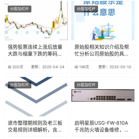
炒股加杠杆
炒股加杠杆
强势股票连续上涨后放量
原始股相关知识介绍及帮
大跌与缩量下跌的筹码结
忙分析公司原始股的具体
构分析及选股策略
情况
200次
更新：2025-04-24
196次
更新：2025-05-10
炒股加杠杆
炒股加杠杆
退市整理期规则及老三板
启明星辰USG-FW-810A
交易规则详细解析，含委
千兆防火墙设备维修，涵
托时间与次数规定
盖多品牌