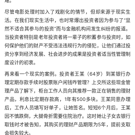
难。
尽管电影处理时加入了戏剧化的情节，但却来源于现实生
活。在我们现实生活中，也时常爆出投资者因为参与了“显
然不适合其参与的投资”而与金融机构间发生纠纷的报道。
当投资者特别是老年投资者将一辈子的积蓄参与投资时，如
何保护他们的财产不受违法违规行为的侵犯，让他们通过投
资分享到经济发展、社会进步的成果是投资者适当性管理制
度设计的初衷。
再来看一个现实的案例。投资者王某（64岁）到某银行办
理定期存款手续时股票账户闲钱咋管理？上交所这些现金管
理产品了解下，柜台工作人员向其推荐一款正在销售的理财
产品，利息比定期存款高，1年有500多块。王某同意办理
后，工作人员填写好单子，让她签名。短短6个月后，王某
因不慎跌倒，大腿骨折需要住院治疗。这时她让子女去银行
取钱时才被告知，其购买的理财产品期限为5年，提前支取
会损失较大。