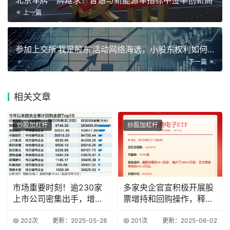
上一篇
参加上交所‘我是股东’活动网络海选，小股东权利如何行使？
下一篇
相关
文章
炒股加杠杆
炒股加杠杆
市场重要时刻！逾230家
多家央企官宣积极开展股
上市公司密集出手，增持
票增持和回购操作，释放
回购潮再起
积极信号
202次
更新：2025-05-28
201次
更新：2025-06-02