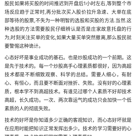
股民如果将买股的时间推迟到开盘后1小时左右,等到整个市
场反应趋于正常时,再分批次买入股价拉升急速、大单在底
部等待的股票,不失为一种明智的选股和买股的方法.当然.这
种选股的方法需要股民仔细辨认是否是庄家故意托盘的行
为,时刻关注买单的变化,如果大量买单突然撤离,那么股民就
要警惕这种诡计。
心态好坏是事业成功的基石。也是炒股成功的一个前期。这
是先于技术的。每一个炒股高手心理素质都很好，因为高超
技术都是不断细致观察、科学的总结。需要人细心，有耐
心、有恒心，而且要不断面对挫折、失败。没有好的心理素
质，根本学不到高超技术。有谁见过哪个人素质不好却技术
高超，长久成功。一次、两次靠运气的成功只会加快一个低
素质的人的彻底失败。
技术的好坏是你知道多少正确的客观知识，而心态好坏就是
在应用时能把知识正常发挥出多少。技术的学习需要好的心