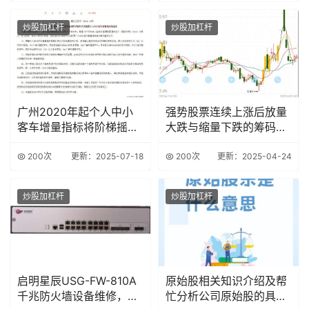
炒股加杠杆
炒股加杠杆
广州2020年起个人中小
强势股票连续上涨后放量
客车增量指标将阶梯摇
大跌与缩量下跌的筹码结
号，中签率关联累
构分析及选股策略
200次
更新：2025-07-18
200次
更新：2025-04-24
炒股加杠杆
炒股加杠杆
启明星辰USG-FW-810A
原始股相关知识介绍及帮
千兆防火墙设备维修，涵
忙分析公司原始股的具体