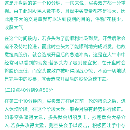
这是开盘后的第一个10分钟，一般来说，买卖双方都十分重
视。由于此时股民人数不多，且盘中买卖量都不是很大，因
此用不大的交易量就可以达到预期的目的，俗称“花钱少，
收获大气
在这个时间段内，若多头为了能顺利地吸到货，开盘后常会
迫不及待地抢进，而此时空头为了能顺利地完成派发，也故
意拉高股价，就会造成开盘后的急速冲高，这是在大牛市中
经常可以看到的现象:若多头为了吸到便宜货，在开盘时会
将股价压低，而空头或散户被吓得胆战心惊，不顾一切地抛
售完手中的股票，就会造成开盘后的股价急速下跌。
(二)9点40分到9点50分
在第二个10分钟内，买卖双方在经过前一轮的搏杀之后，进
入休整阶段。在这个阶段大盘一般会对原有趋势进行修正。
如果空头逼得太急，多头就会组织反击，抄底盘会大举介
入:若多头攻得太猛，则空头会予以反击，积极回吐手中存