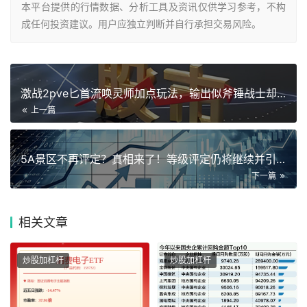
本平台提供的行情数据、分析工具及资讯仅供学习参考，不构
成任何投资建议。用户应独立判断并自行承担交易风险。
激战2pve匕首流唤灵师加点玩法，输出似斧锤战士却更脆？
上一篇
5A景区不再评定？真相来了！等级评定仍将继续并引入退出机制
下一篇
相关
文章
炒股加杠杆
炒股加杠杆