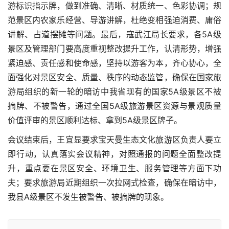
游标识指示牌，做到准确、清晰、材质统一、色彩协调；规
范景区内农家乐经营、导游讲解，杜绝变相强迫消费、庸俗
讲解、占道摆摊等问题。最后，寇武江局长要求，各5A级
景区及管理部门要高度重视整改提升工作，认清形势，增强
紧迫感、责任感和使命感，坚持以游客为本，齐心协心，全
面强化对景区安全、质量、秩序的动态监管，确保在国家旅
游局组织的新一轮的暗访中我省现有的国家5A级景区不被
摘牌、不被警告，通过全国5A级旅游景区资源与景观质量
价值评审的景区顺利达标、拿到5A级景区牌子。
会议结束后，王宜显要求宝天曼生态文化旅游区负责人要立
即行动，认真落实会议精神，对照通报的问题全面整改提
升，重点要在景区安全、环境卫生、服务管理等方面下功
夫；要求旅游局近期组织一次拉网式检查，确保在暗访中，
我县A级景区不发生被警告、被摘牌的现象。