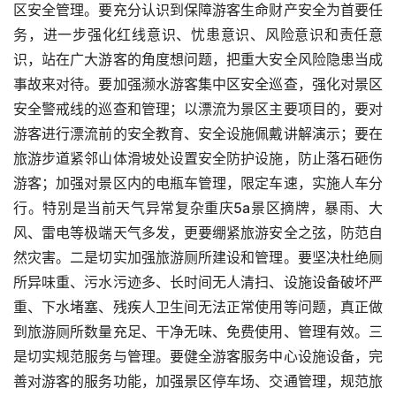
区安全管理。要充分认识到保障游客生命财产安全为首要任
务，进一步强化红线意识、忧患意识、风险意识和责任意
识，站在广大游客的角度想问题，把重大安全风险隐患当成
事故来对待。要加强濒水游客集中区安全巡查，强化对景区
安全警戒线的巡查和管理；以漂流为景区主要项目的，要对
游客进行漂流前的安全教育、安全设施佩戴讲解演示；要在
旅游步道紧邻山体滑坡处设置安全防护设施，防止落石砸伤
游客；加强对景区内的电瓶车管理，限定车速，实施人车分
行。特别是当前天气异常复杂
重庆5a景区摘牌
，暴雨、大
风、雷电等极端天气多发，更要绷紧旅游安全之弦，防范自
然灾害。二是切实加强旅游厕所建设和管理。要坚决杜绝厕
所异味重、污水污迹多、长时间无人清扫、设施设备破坏严
重、下水堵塞、残疾人卫生间无法正常使用等问题，真正做
到旅游厕所数量充足、干净无味、免费使用、管理有效。三
是切实规范服务与管理。要健全游客服务中心设施设备，完
善对游客的服务功能，加强景区停车场、交通管理，规范旅