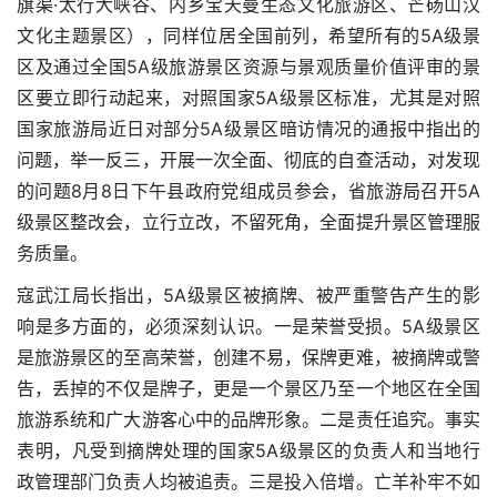
旗渠·太行大峡谷、内乡宝天曼生态文化旅游区、芒砀山汉
文化主题景区），同样位居全国前列，希望所有的5A级景
区及通过全国5A级旅游景区资源与景观质量价值评审的景
区要立即行动起来，对照国家5A级景区标准，尤其是对照
国家旅游局近日对部分5A级景区暗访情况的通报中指出的
问题，举一反三，开展一次全面、彻底的自查活动，对发现
的问题8月8日下午县政府党组成员参会，省旅游局召开5A
级景区整改会，立行立改，不留死角，全面提升景区管理服
务质量。
寇武江局长指出，5A级景区被摘牌、被严重警告产生的影
响是多方面的，必须深刻认识。一是荣誉受损。5A级景区
是旅游景区的至高荣誉，创建不易，保牌更难，被摘牌或警
告，丢掉的不仅是牌子，更是一个景区乃至一个地区在全国
旅游系统和广大游客心中的品牌形象。二是责任追究。事实
表明，凡受到摘牌处理的国家5A级景区的负责人和当地行
政管理部门负责人均被追责。三是投入倍增。亡羊补牢不如