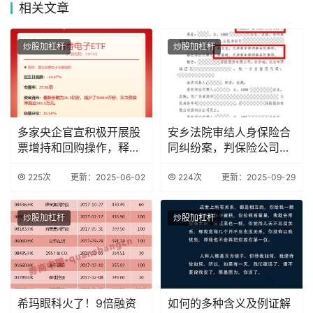
相关
文章
炒股加杠杆
炒股加杠杆
多家央企官宣积极开展股
安乡法院审结人身保险合
票增持和回购操作，释放
同纠纷案，判保险公司行
积极信号
为无效
225次
更新：2025-06-02
224次
更新：2025-09-29
炒股加杠杆
炒股加杠杆
希玛眼科火了！9倍融资
如何的多种含义及例证解