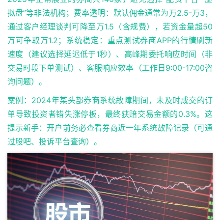
拟盘”等非法机构；费率透明：默认佣金通常为万2.5-万3，
通过客户经理谈判可降至万1.5（含规费），若资金量超50
万可争取万1.2；系统稳定：重点测试券商APP的行情刷新
速度（建议选择延迟低于1秒）、高峰期委托响应时间（非
交易时段下单测试）、客服响应效率（工作日9:00-17:00咨
询问题）。
案例：2024年某头部券商系统故障期间，未及时成交的订
单导致投资者错失涨停板，最终获赔交易金额的0.3%。这
提示新手：开户前务必查看券商近一年系统故障记录（可通
过股吧、投诉平台查询）。