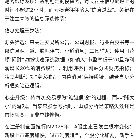
笔者跟踪发现：盈利稳定的投资者，每天花在信息处理上的
时间不超过2小时，而亏损者往往陷入“信息过载”。关键在
于建立高效的信息筛选体系：
信息处理三步法：
源头筛选：只关注交易所公告、公司财报、行业白皮书等一
级信息源，避开股吧谣言、小道消息；工具辅助：使用同花
顺“问财”功能快速筛选数据（如输入“市盈率低于20且净利
润增长30%的消费股”），利用理杏仁网站分析财务指标；
独立判断：对“专家推荐”“内幕消息”保持质疑，结合自身分
析框架验证逻辑。
心态升级：将每次交易视为“验证假设”的过程，而非“赌大
小”的游戏。当某只股票亏损时，重点分析是策略失效还是
市场突变，而非单纯懊悔。
在注册制全面推行的2025年，A股生态已发生根本变化：
新股上市速度加快，退市制度趋严，个股分化加剧。新手入