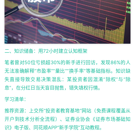
二、知识储备：用72小时建立认知框架
笔者曾对50位亏损超30%的新手进行回访，发现86%的人
无法准确解释“市盈率”“量比”“换手率”等基础指标。知识缺
失直接导致交易决策混乱：某投资者因混淆“除权”与“除
息”，在分红日当天盲目抛售，错失填权行情。
学习清单：
推荐资源：上交所“投资者教育基地”网站（免费课程覆盖从
开户到技术分析全流程）、证券业协会《证券市场基础知
识》电子版、同花顺APP“新手学院”互动教程。