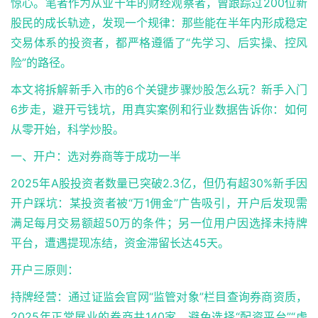
惊心。笔者作为从业十年的财经观察者，曾跟踪过200位新
股民的成长轨迹，发现一个规律：那些能在半年内形成稳定
交易体系的投资者，都严格遵循了“先学习、后实操、控风
险”的路径。
本文将拆解新手入市的6个关键步骤炒股怎么玩？新手入门
6步走，避开亏钱坑，用真实案例和行业数据告诉你：如何
从零开始，科学炒股。
一、开户：选对券商等于成功一半
2025年A股投资者数量已突破2.3亿，但仍有超30%新手因
开户踩坑：某投资者被“万1佣金”广告吸引，开户后发现需
满足每月交易额超50万的条件；另一位用户因选择未持牌
平台，遭遇提现冻结，资金滞留长达45天。
开户三原则：
持牌经营：通过证监会官网“监管对象”栏目查询券商资质，
2025年正常展业的券商共140家，避免选择“配资平台”“虚