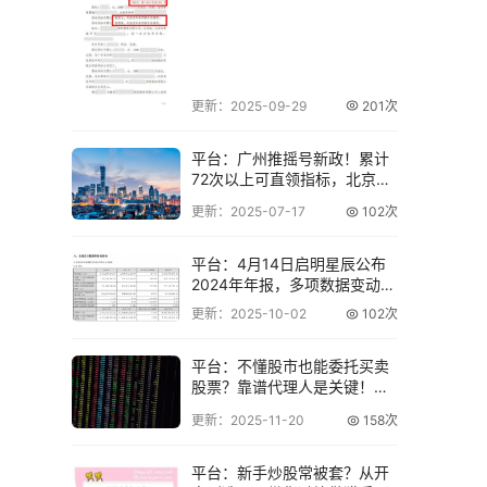
无效
更新：2025-09-29
201次
平台：广州推摇号新政！累计
72次以上可直领指标，北京无
车家庭咋前行
更新：2025-07-17
102次
平台：4月14日启明星辰公布
2024年年报，多项数据变动引
关注
更新：2025-10-02
102次
平台：不懂股市也能委托买卖
股票？靠谱代理人是关键！开
盘委托买卖规则
更新：2025-11-20
158次
平台：新手炒股常被套？从开