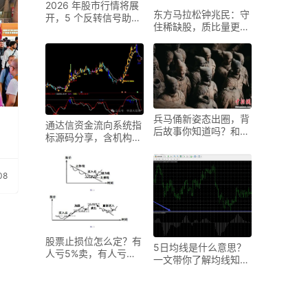
2026 年股市行情将展
东方马拉松钟兆民：守
开，5 个反转信号助你
住稀缺股，质比量更重
把握盈利主动权
要
兵马俑新姿态出圈，背
通达信资金流向系统指
后故事你知道吗？和打
标源码分享，含机构等
水印啥关系？
资金流向细分
08
股票止损位怎么定？有
5日均线是什么意思？
人亏5%卖，有人亏
一文带你了解均线知识
10%卖，标准不固定
及买卖信号