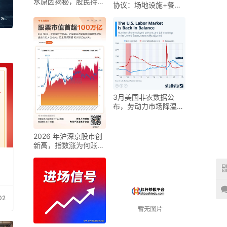
水原因揭秘，股民持仓
协议：场地设施+餐饮
何去何从
减仓何去何从
服务+经营管理
3月美国非农数据公
布，劳动力市场降温但
仍具韧性
2026 年沪深京股市创
新高，指数涨为何账户
不怎么赚钱？
02