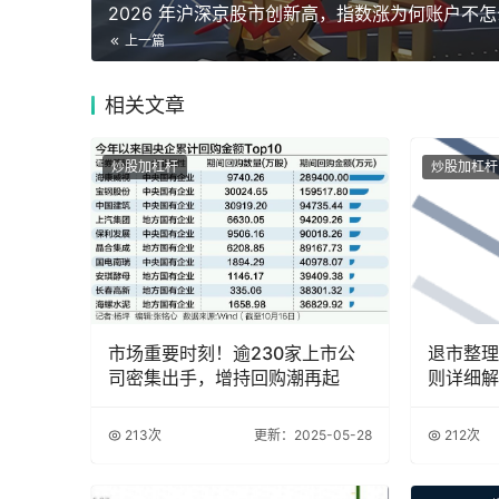
上一篇
相关
文章
炒股加杠杆
炒股加杠杆
市场重要时刻！逾230家上市公
退市整理
司密集出手，增持回购潮再起
则详细解
规定
213次
更新：2025-05-28
212次