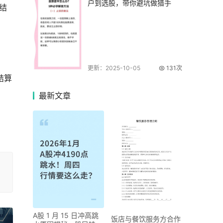
户到选股，带你避坑做猎手
结
更新：2025-10-05
131次
结算
最新
文章
A股 1 月 15 日冲高跳
饭店与餐饮服务方合作