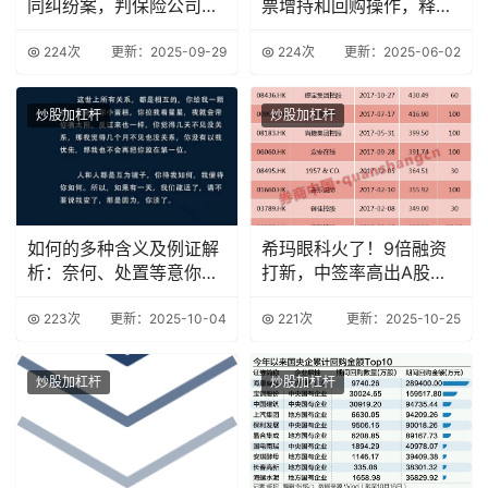
同纠纷案，判保险公司行
票增持和回购操作，释放
为无效
积极信号
224次
更新：2025-09-29
224次
更新：2025-06-02
炒股加杠杆
炒股加杠杆
如何的多种含义及例证解
希玛眼科火了！9倍融资
析：奈何、处置等意你知
打新，中签率高出A股
道吗？
257倍？
223次
更新：2025-10-04
221次
更新：2025-10-25
炒股加杠杆
炒股加杠杆