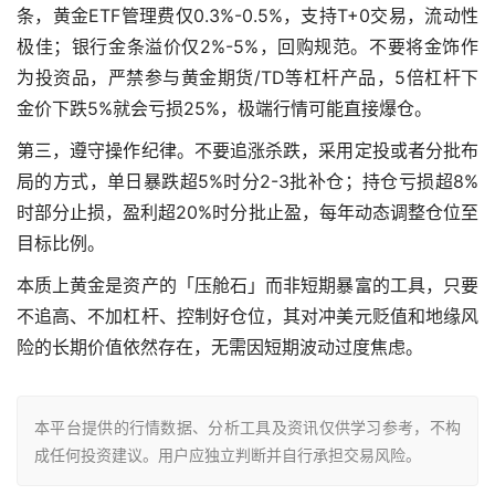
条，黄金ETF管理费仅0.3%-0.5%，支持T+0交易，流动性
极佳；银行金条溢价仅2%-5%，回购规范。不要将金饰作
为投资品，严禁参与黄金期货/TD等杠杆产品，5倍杠杆下
金价下跌5%就会亏损25%，极端行情可能直接爆仓。
第三，遵守操作纪律。不要追涨杀跌，采用定投或者分批布
局的方式，单日暴跌超5%时分2-3批补仓；持仓亏损超8%
时部分止损，盈利超20%时分批止盈，每年动态调整仓位至
目标比例。
本质上黄金是资产的「压舱石」而非短期暴富的工具，只要
不追高、不加杠杆、控制好仓位，其对冲美元贬值和地缘风
险的长期价值依然存在，无需因短期波动过度焦虑。
本平台提供的行情数据、分析工具及资讯仅供学习参考，不构
成任何投资建议。用户应独立判断并自行承担交易风险。