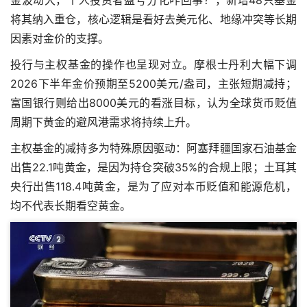
金波动大，个人投资者盈亏分化咋回事？，新增48只基金
将其纳入重仓，核心逻辑是看好去美元化、地缘冲突等长期
因素对金价的支撑。
投行与主权基金的操作也呈现对立。摩根士丹利大幅下调
2026下半年金价预期至5200美元/盎司，主张短期减持；
富国银行则给出8000美元的看涨目标，认为全球货币贬值
周期下黄金的避风港需求将持续上升。
主权基金的减持多为特殊原因驱动：阿塞拜疆国家石油基金
出售22.1吨黄金，是因为持仓突破35%的合规上限；土耳其
央行出售118.4吨黄金，是为了应对本币贬值和能源危机，
均不代表长期看空黄金。