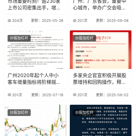
市场重要时刻！逾230家
广州：广东省会，重要中
上市公司密集出手，增持
心城市，举办广交会吸引
回购潮再起
大量客商
204次
更新：2025-05-28
201次
更新：2025-09-08
炒股加杠杆
炒股加杠杆
广州2020年起个人中小
多家央企官宣积极开展股
客车增量指标将阶梯摇
票增持和回购操作，释放
号，中签率关联累
积极信号
201次
更新：2025-07-18
201次
更新：2025-06-02
炒股加杠杆
炒股加杠杆