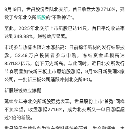
9月19日，世昌股份登陆北交所，首日收盘大涨271.6%，延
续了今年北交所
新股
的“不败神话”。
至此，2025年北交所上市新股已达14只，首日平均收益率
达到349.98%，赚钱效应显著。
市场参与热情也随之水涨船高：日前锦华新材的发行结果披
露，52.49万户投资者参与申购，冻结资金规模高达
8511.87亿元，创下历史新高。与此同时，近日北交所发行
节奏明显加快
新三板上市原始股涨幅
，9月18日新受理3家
公司，一批新三板公司踊跃冲刺北交所IPO。
新股赚钱效应爆棚
延续今年来北交所新股强势表现，世昌股份上市“首秀”同样
不负众望，收盘涨幅271.6%，成为北交所又一单日涨幅超
过2倍的新股。
世昌股份主营业务为汽车燃料系统的研发、生产和销售，主