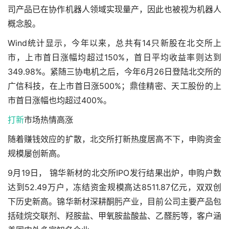
司产品已在协作机器人领域实现量产，因此也被视为机器人
概念股。
Wind统计显示，今年以来，总共有14只新股在北交所上
市，上市首日涨幅均超过150%，首日平均收益率则达到
349.98%。紧随三协电机之后，今年6月26日登陆北交所的
广信科技，在上市首日涨500%；鼎佳精密、天工股份的上
市首日涨幅也均超过400%。
打新
市场热情高涨
随着赚钱效应的扩散，北交所打新热度居高不下，申购资金
规模屡创新高。
9月19日， 锦华新材的北交所IPO发行结果出炉，申购户数
达到52.49万户，冻结资金规模高达8511.87亿元，双双创
下历史新高。锦华新材深耕酮肟产业，目前公司主要产品包
括硅烷交联剂、羟胺盐、甲氧胺盐酸盐、乙醛肟等，客户涵