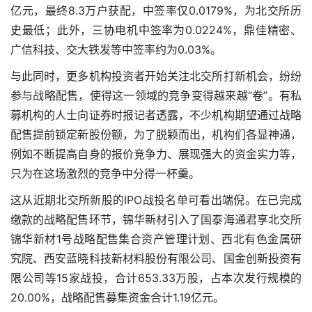
亿元，最终8.3万户获配，中签率仅0.0179%，为北交所历
史最低；此外，三协电机中签率为0.0224%，鼎佳精密、
广信科技、交大铁发等中签率约为0.03%。
与此同时，更多机构投资者开始关注北交所打新机会，纷纷
参与战略配售，使得这一领域的竞争变得越来越“卷”。有私
募机构的人士向证券时报记者透露，不少机构期望通过战略
配售提前锁定新股份额，为了脱颖而出，机构们各显神通，
例如不断提高自身的报价竞争力、展现强大的资金实力等，
只为在这场激烈的竞争中分得一杯羹。
这从近期北交所新股的IPO战投名单可看出端倪。在已完成
缴款的战略配售环节，锦华新材引入了国泰海通君享北交所
锦华新材1号战略配售集合资产管理计划、西北有色金属研
究院、西安蓝晓科技新材料股份有限公司、国金创新投资有
限公司等15家战投，合计653.33万股，占本次发行规模的
20.00%，战略配售募集资金合计1.19亿元。