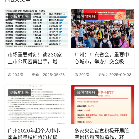
炒股加杠杆
炒股加杠杆
市场重要时刻！逾230家
广州：广东省会，重要中
上市公司密集出手，增持
心城市，举办广交会吸引
回购潮再起
大量客商
204次
更新：2025-05-28
201次
更新：2025-09-08
炒股加杠杆
炒股加杠杆
广州2020年起个人中小
多家央企官宣积极开展股
客车增量指标将阶梯摇
票增持和回购操作，释放