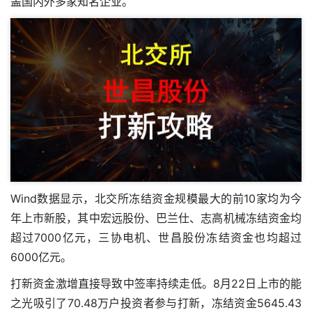
盖国内外多家知名企业。
Wind数据显示，北交所冻结资金规模最大的前10家均为今
年上市新股，其中宏远股份、巴兰仕、志高机械冻结资金均
超过7000亿元，三协电机、世昌股份冻结资金也均超过
6000亿元。
打新资金激增直接导致中签率持续走低。8月22日上市的能
之光吸引了70.48万户投资者参与打新，冻结资金5645.43