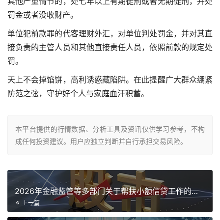
其他严重情节的，处七年以上有期徒刑或者无期徒刑，并处
罚金或者没收财产。
单位犯前款罪的
代客理财外汇
，对单位判处罚金，并对其直
接负责的主管人员和其他直接责任人员，依照前款的规定处
罚。
天上不会掉馅饼，高利诱惑藏陷阱。在此提醒广大群众绷紧
防范之弦，守护好个人与家庭血汗积蓄。
本平台提供的行情数据、分析工具及资讯仅供学习参考，不构
成任何投资建议。用户应独立判断并自行承担交易风险。
2026年金融监管等多部门关于帮扶小额信贷工作的通知
上一篇