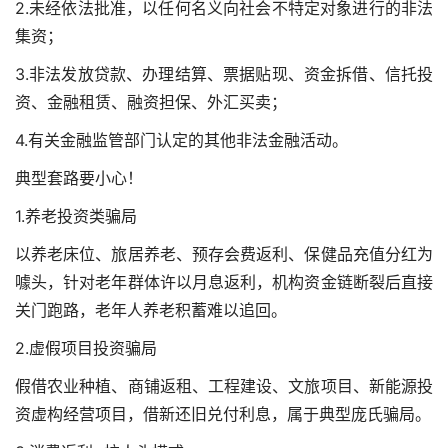
2.未经依法批准，以任何名义向社会不特定对象进行的非法
集资；
3.非法发放贷款、办理结算、票据贴现、资金拆借、信托投
资、金融租赁、融资担保、外汇买卖；
4.有关金融监管部门认定的其他非法金融活动。
典型套路要小心！
1.养老投资类骗局
以养老床位、旅居养老、预存会费返利、保健品充值分红为
噱头，针对老年群体许以月息返利，机构资金链断裂后直接
关门跑路，老年人养老积蓄难以追回。
2.虚假项目投资骗局
假借农业种植、商铺返租、工程建设、文旅项目、新能源投
资虚构经营项目，借新还旧兑付利息，属于典型庞氏骗局。