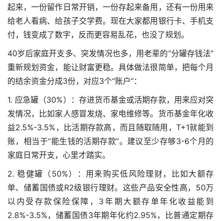
起来，一份留作日常开销，一份存起来备用，还有一份用来
给老人看病、给孩子交学费。现在大家都用银行卡、手机支
付，钱变成了数字，反而更容易乱花，也没了规划。
40岁后家庭开支多、突发情况也多，用老辈的“分罐存钱法”
重新规划资金，能让财富更稳。具体做法很简单，把每个月
的结余资金分成3份，对应3个“账户”：
1. 应急罐（30%）：存进货币基金或活期存款，用来应对突
发情况，比如家人感冒发烧、家电维修等。货币基金年化收
益2.5%-3.5%，比活期存款高，而且随取随用，T+1就能到
账，相当于“能生钱的活期存款”。建议至少存够3-6个月的
家庭日常开支，心里才踏实。
2. 稳健罐（50%）：用来购买低风险理财，比如大额存
单、储蓄国债或R2级银行理财。这些产品安全性高，50万
以内受存款保险保障，3年期大额存单年化收益能到
2.8%-3.5%，储蓄国债3年期年化约2.95%，比普通定期存