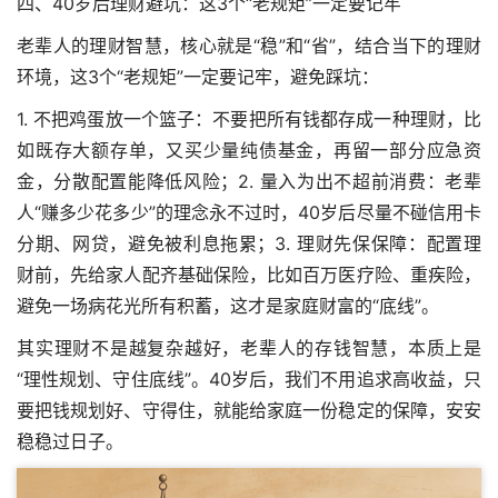
四、40岁后理财避坑：这3个“老规矩”一定要记牢
老辈人的理财智慧，核心就是“稳”和“省”，结合当下的理财
环境，这3个“老规矩”一定要记牢，避免踩坑：
1. 不把鸡蛋放一个篮子：不要把所有钱都存成一种理财，比
如既存大额存单，又买少量纯债基金，再留一部分应急资
金，分散配置能降低风险；2. 量入为出不超前消费：老辈
人“赚多少花多少”的理念永不过时，40岁后尽量不碰信用卡
分期、网贷，避免被利息拖累；3. 理财先保保障：配置理
财前，先给家人配齐基础保险，比如百万医疗险、重疾险，
避免一场病花光所有积蓄，这才是家庭财富的“底线”。
其实理财不是越复杂越好，老辈人的存钱智慧，本质上是
“理性规划、守住底线”。40岁后，我们不用追求高收益，只
要把钱规划好、守得住，就能给家庭一份稳定的保障，安安
稳稳过日子。