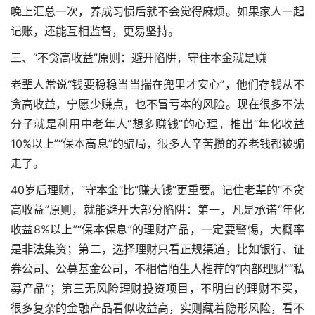
晚上汇总一次，养成习惯后就不会觉得麻烦。如果家人一起
记账，还能互相监督，更易坚持。
三、“不贪高收益”原则：避开陷阱，守住本金就是赚
老辈人常说“钱要稳稳当当揣在兜里才安心”，他们存钱从不
贪高收益，宁愿少赚点，也不冒亏本的风险。现在很多不法
分子就是利用中老年人“想多赚钱”的心理，推出“年化收益
10%以上”“保本高息”的骗局，很多人辛苦攒的养老钱都被骗
走了。
40岁后理财，“守本金”比“赚大钱”更重要。记住老辈的“不贪
高收益”原则，就能避开大部分陷阱：第一，凡是承诺“年化
收益8%以上”“保本保息”的理财产品，一定要警惕，大概率
是非法集资；第二，选择理财只看正规渠道，比如银行、证
券公司、公募基金公司，不相信陌生人推荐的“内部理财”“私
募产品”；第三
无风险理财投资项目
，不明白的理财不买，
很多复杂的金融产品看似收益高，实则藏着隐形风险，看不