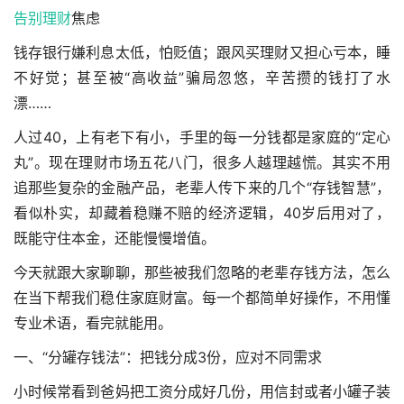
告别
理财
焦虑
钱存银行嫌利息太低，怕贬值；跟风买理财又担心亏本，睡
不好觉；甚至被“高收益”骗局忽悠，辛苦攒的钱打了水
漂……
人过40，上有老下有小，手里的每一分钱都是家庭的“定心
丸”。现在理财市场五花八门，很多人越理越慌。其实不用
追那些复杂的金融产品，老辈人传下来的几个“存钱智慧”，
看似朴实，却藏着稳赚不赔的经济逻辑，40岁后用对了，
既能守住本金，还能慢慢增值。
今天就跟大家聊聊，那些被我们忽略的老辈存钱方法，怎么
在当下帮我们稳住家庭财富。每一个都简单好操作，不用懂
专业术语，看完就能用。
一、“分罐存钱法”：把钱分成3份，应对不同需求
小时候常看到爸妈把工资分成好几份，用信封或者小罐子装