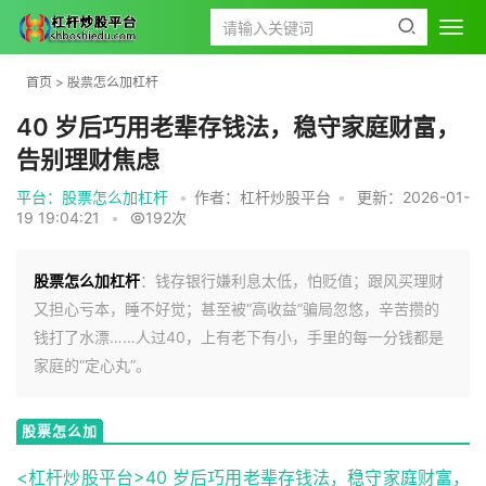
首页
>
股票怎么加杠杆
40 岁后巧用老辈存钱法，稳守家庭财富，
告别理财焦虑
平台：股票怎么加杠杆
•
作者：杠杆炒股平台
•
更新：2026-01-
19 19:04:21
•
192次
股票怎么加杠杆
：钱存银行嫌利息太低，怕贬值；跟风买理财
又担心亏本，睡不好觉；甚至被“高收益”骗局忽悠，辛苦攒的
钱打了水漂……人过40，上有老下有小，手里的每一分钱都是
家庭的“定心丸”。
股票怎么加
杠杆
<杠杆炒股平台>40 岁后巧用老辈存钱法，稳守家庭财富，