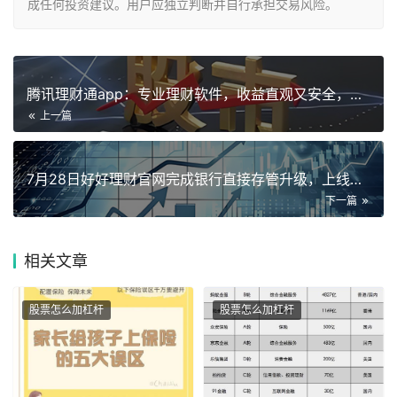
成任何投资建议。用户应独立判断并自行承担交易风险。
腾讯理财通app：专业理财软件，收益直观又安全，选择超自由
上一篇
7月28日好好理财官网完成银行直接存管升级，上线资金存管2.
下一篇
相关
文章
股票怎么加杠杆
股票怎么加杠杆