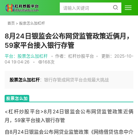
首页
>
股票怎么加杠杆
8月24日银监会公布网贷监管政策近俩月，
59家平台接入银行存管
平台：股票怎么加杠杆
•
作者：杠杆炒股平台
•
更新：2025-10-
04 19:04:26
•
168次
股票怎么加杠杆
：银行存管成网贷平台合规最大挑战
股票怎么加
杠杆
<杠杆炒股平台>8月24日银监会公布网贷监管政策近俩
月，59家平台接入银行存管
自8月24日银监会公布网贷业监管政策《网络借贷信息中介