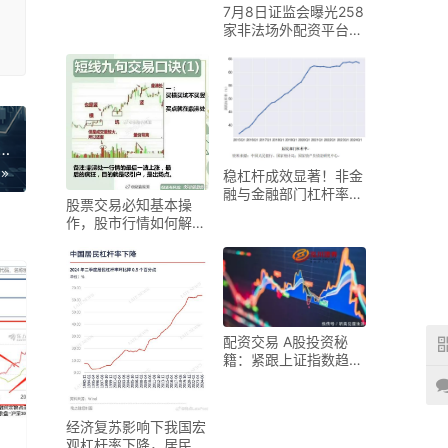
7月8日证监会曝光258
家非法场外配资平台，
投资者需警惕
设：曾经的储蓄支撑力今何在？老百姓储蓄角色有何变？
稳杠杆成效显著！非金
融与金融部门杠杆率增
股票交易必知基本操
幅均收窄
作，股市行情如何解读
市场走势？
配资交易 A股投资秘
籍：紧跟上证指数趋
势，揭秘个股精选关键
经济复苏影响下我国宏
观杠杆率下降，居民杠