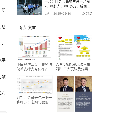
平台：IT男与高材生设平台骗
2000多人3000多万，成渝警
，所
方联手
更新：2025-05-10
74次
。
利息
最新
文章
元，
水平
A股市场配资玩法大揭
中国经济建设：曾经的
秘！三大玩法及分辨真
储蓄支撑力今何在？老
假配资要点
百姓储蓄角色有何变？
易软
单和
刘哲：金融去杠杆下一
步咋办？宏观与微观去
杠杆逻辑不同