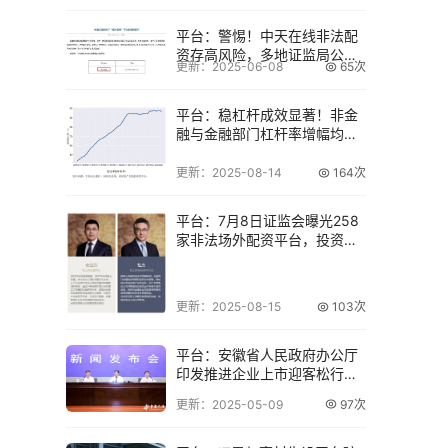
平台：警惕！中天在线非法配
资存高风险，多地证监局公示
更新：2025-06-08
65次
黑名单
平台：稳杠杆成效显著！非金
融与金融部门杠杆率增幅均收
窄
更新：2025-08-14
164次
平台：7月8日证监会曝光258
家非法场外配资平台，投资者
需警惕
更新：2025-08-15
103次
平台：安徽省人民政府办公厅
印发推进企业上市迎客松行动
计划通知
更新：2025-05-09
97次