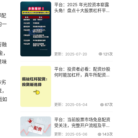
平台：2025 年光控资本崭露
头角！盘点十大股票杠杆平
即配
台，助你明智
的一
行融
金，
更新：2025-07-20
121次
意味
平台：投资者必看：配资炒股
何时能加杠杆，真牛所配资平
台来揭秘
与劣
说，
而如
更新：2025-05-04
67次
。
平台：当前股票市场免息配资
受关注，完整开户流程及平台
解析
更新：2025-05-06
143次