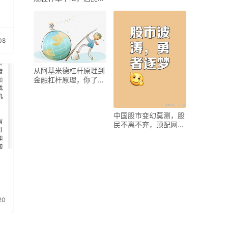
杆率现季度性回落
08
从阿基米德杠杆原理到
金融杠杆原理，你了解
多少？
中国股市变幻莫测，股
民不离不弃，顶配网助
力成就致富梦
信
20