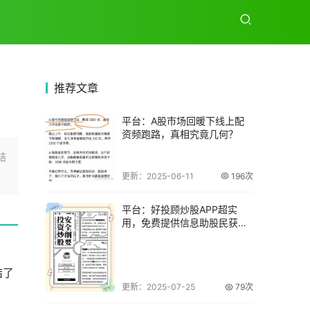
推荐
文章
平台：A股市场回暖下线上配
资频跑路，真相究竟几何？
结
更新：2025-06-11
196次
平台：好投顾炒股APP超实
用，免费提供信息助股民获
利，成功秘诀在哪
结了
更新：2025-07-25
79次