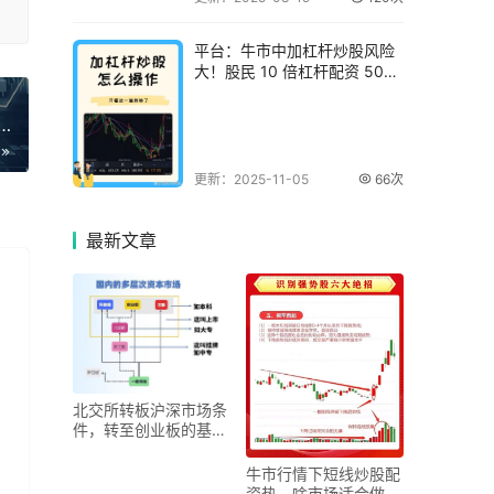
万
平台：牛市中加杠杆炒股风险
大！股民 10 倍杠杆配资 500
万差
板沪深市场条件，转至创业板的基础要求都在这
更新：2025-11-05
66次
最新
文章
北交所转板沪深市场条
件，转至创业板的基础
要求都在这
牛市行情下短线炒股配
资热，啥市场适合做短