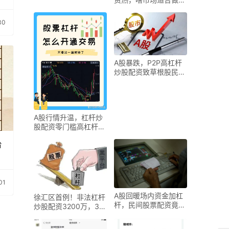
线？有讲究
30
A股暴跌，P2P高杠杆
炒股配资致草根股民血
本无归
A股行情升温，杠杆炒
股配资零门槛高杠杆，
风险多大？
台
01
A股回暖场内资金加杠
徐汇区首例！非法杠杆
杆，民间股票配资竟又
炒股配资3200万，3人
有死灰复燃迹象？
获刑