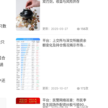
双刃剑，收益与风险并存
只数
更新：2025-05-27
156次
平台：上交所与深交所融资余
股只
额变化及持仓情况揭示市场动
态
适合
诱
户还
更新：2025-10-07
172次
平台：民警网络巡查：市民李
先生因场外配资炒股亏损90余
更新：2025-08-19
120次