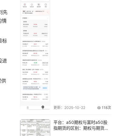
刘先
的情
目标
股进
提供
更新：2025-10-22
118次
平台：a50期权与富时a50股
指期货的区别：期权与期货的
权利义务解