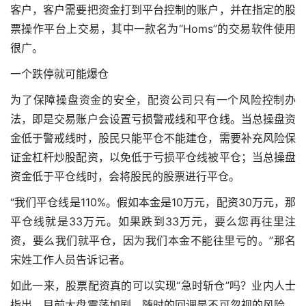
客户，客户需要把资金打到平台控制的账户，并在指定的股
票操作平台上交易，其中一款名为“Homs”的交易软件使用
很广。
一个跌停就可能爆仓
为了保障操盘资金的安全，配资公司只有一个风险控制办
法，即是交易账户会设置亏损警戒线和平仓线。当总操盘资
金低于警戒线时，股民只能平仓不能建仓，需要补充风险保
证金
杠杆炒股配资
，以免低于亏损平仓线被平仓；当总操盘
资金低于平仓线时，会将股民的股票进行平仓。
“我们平仓线是110%。假如本金是10万元，配资30万元，那
平仓线就是33万元。如果跌到33万元，要么您再往里注
资，要么我们就平仓，因为我们本金不能往里亏的。”那名
宋姓工作人员告诉记者。
如此一来，股票配资真的可以实现“急时斩仓”吗？业内人士
指出，目前大盘震荡加剧，随时的回调是不可忽视的风险，