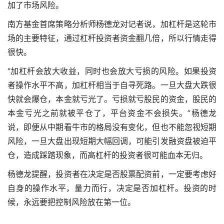
加了市场风险。
南方基金首席策略分析师杨德龙对记者说，加杠杆是这轮市
场的主要特征，通过杠杆投资者资金翻几倍，所以行情走得
很快。
“加杠杆会放大收益，同时也会放大亏损的风险。如果投资
者操作水平不高，加杠杆相当于自寻死路。一旦大盘大跌很
快就会爆仓，本金就亏光了。亏损就亏股民的资金，股民的
本金亏光之前就被平仓了，平台资金不会损失。”杨德龙
说，即便从中期看牛市的格局没有变化，但也不能忽视短期
风险，一旦大盘出现短期大幅回调，可能引发融资盘被迫平
仓，造成踩踏现象，而高杠杆的投资者很可能血本无归。
杨德龙提醒，投资者在决定是否股票配资前，一定要考虑好
自身的操作水平，量力而行，决定是否加杠杆。投资的时
候，永远要把控制风险放在第一位。