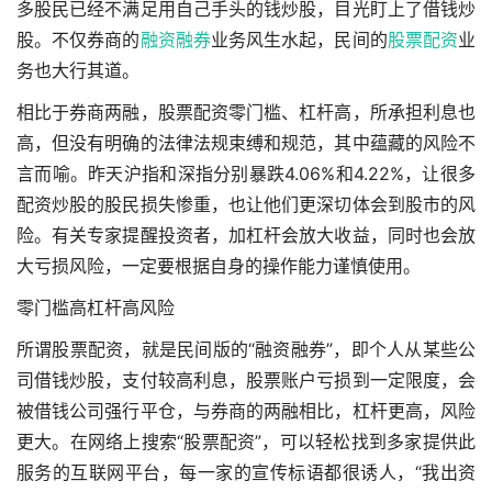
多股民已经不满足用自己手头的钱炒股，目光盯上了借钱炒
股。不仅券商的
融资融券
业务风生水起，民间的
股票配资
业
务也大行其道。
相比于券商两融，股票配资零门槛、杠杆高，所承担利息也
高，但没有明确的法律法规束缚和规范，其中蕴藏的风险不
言而喻。昨天沪指和深指分别暴跌4.06%和4.22%，让很多
配资炒股的股民损失惨重，也让他们更深切体会到股市的风
险。有关专家提醒投资者，加杠杆会放大收益，同时也会放
大亏损风险，一定要根据自身的操作能力谨慎使用。
零门槛高杠杆高风险
所谓股票配资，就是民间版的“融资融券”，即个人从某些公
司借钱炒股，支付较高利息，股票账户亏损到一定限度，会
被借钱公司强行平仓，与券商的两融相比，杠杆更高，风险
更大。在网络上搜索“股票配资”，可以轻松找到多家提供此
服务的互联网平台，每一家的宣传标语都很诱人，“我出资