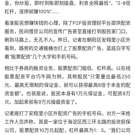
金，你炒股，即时到账即刻操盘，利息全网最低”，“2-8倍
杠杆，涨停就赚100%”……
看准股民想赚快钱的心理，除了P2P投资理财平台提供配资
服务，民间借贷公司的宣传广告甚至直接打到股民家门口、
刷到马路上，无孔不入。昨日，记者在朝阳区安翔里小区外
看到，路旁的交通锥桶也打上了股票配资广告，蓝底白字写
着“股票配资”几个大字和手机号码。
相比于券商的融资业务，股票配资门槛低、杠杆高。以在线
股票配资平台巧牛网为例，其称股民“只需要出最低250
元、最高无限制的保证金，就可以获得最高8倍于本金的配
资金额”。也就是说，股民本身有1万元保证金，可配资8万
元，加起来就有9万元操盘资金了。
记者拨打了安翔里小区外配资广告的手机号码，对方一宋姓
工作人员声称，其是一家位于海淀区西三环北路的投资担保
公司，股票配资10万元起配，杠杆最高为1：5。“我们公司