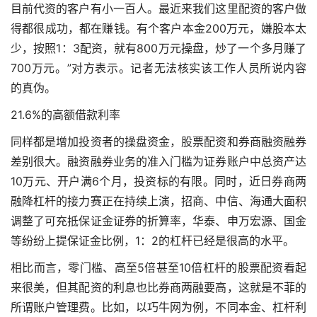
目前代资的客户有小一百人。最近来我们这里配资的客户做
得都很成功，都在赚钱。有个客户本金200万元，嫌股本太
少，按照1：3配资，就有800万元操盘，炒了一个多月赚了
700万元。”对方表示。记者无法核实该工作人员所说内容
的真伪。
21.6%的高额借款利率
同样都是增加投资者的操盘资金，股票配资和券商融资融券
差别很大。融资融券业务的准入门槛为证券账户中总资产达
10万元、开户满6个月，投资标的有限。同时，近日券商两
融降杠杆的接力赛正在持续上演，招商、中信、海通大面积
调整了可充抵保证金证券的折算率，华泰、申万宏源、国金
等纷纷上提保证金比例，1：2的杠杆已经是很高的水平。
相比而言，零门槛、高至5倍甚至10倍杠杆的股票配资看起
来很美，但其配资的利息也比券商两融要高，这就是不菲的
所谓账户管理费。比如，以巧牛网为例，不同本金、杠杆利