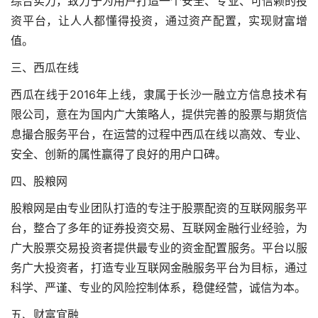
综合实力，致力于为用户打造一个安全、专业、可信赖的投
资平台，让人人都懂得投资，通过资产配置，实现财富增
值。
三、西瓜在线
西瓜在线于2016年上线，隶属于长沙一融立方信息技术有
限公司，意在为国内广大策略人，提供完善的股票与期货信
息撮合服务平台，在运营的过程中西瓜在线以高效、专业、
安全、创新的属性赢得了良好的用户口碑。
四、股粮网
股粮网是由专业团队打造的专注于股票配资的互联网服务平
台，整合了多年的证券投资交易、互联网金融行业经验，为
广大股票交易投资者提供最专业的资金配置服务。平台以服
务广大投资者，打造专业互联网金融服务平台为目标，通过
科学、严谨、专业的风险控制体系，稳健经营，诚信为本。
五、财富宜融