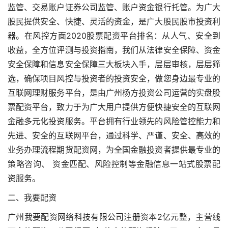
监管、交易账户证券公司监管、账户资金银行托管。为广大
股民提供安全、快捷、灵活的资金，是广大股民股市投资利
器。在风控方面2020股票配资平台排名：从人气、安全到
收益，全方位评测与投资指南，我们从法律安全保障、资金
安全保障和信息安全保障三大板块入手，层层审核，层层筛
选，确保项目风控与投资者的投资安全，做您身边最专业的
互联网理财服务平台，是由广州杨方投资公司运营的实盘股
票配资平台，致力于为广大用户提供方便快捷安全的互联网
金融多元化投资服务。平台拥有行业领先的风险管控能力和
先进、安全的互联网平台，通过科学、严谨、安全、高效的
业务办理流程
期货配资网
，为全国金融投资者提供最专业的
策略咨询、 资金匹配、风险控制等金融信息一站式股票配
资服务。
二、我要配资
广州我要配资网络科技有限公司注册资本2亿元整，主营线