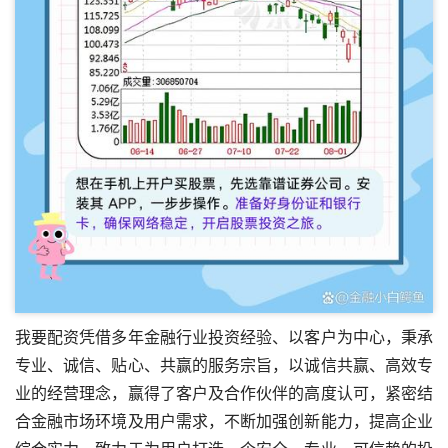
我要配资凭借多年金融行业投资经验、以客户为中心，秉承
专业、诚信、贴心、共赢的服务宗旨，以诚信共赢、高效专
业的经营理念，赢得了客户及合作伙伴的高度认可，紧密结
合金融市场环境及用户需求，不断加强创新能力，提高企业