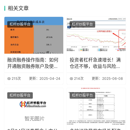
相关
文章
杠杆炒股平台
杠杆炒股平台
融资融券操作指南：如何
投资者杠杆急速增长！满
开通融资融券账户及使用
仓还不够，收益与风险并
技巧
存？
215次
更新：2025-04-24
214次
更新：2025-06-08
杠杆炒股平台
杠杆炒股平台