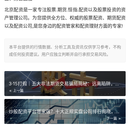
北京配资是一家专注股票.期货.恒指.配资以及股票投资的资
产管理公司。为您提供全方位、权威的股票配资、期货配资
以及配资公司,是您身边的配资管家和配资理财方面的专家!
本平台提供的行情数据、分析工具及资讯仅供学习参考，不构
成任何投资建议。用户应独立判断并自行承担交易风险。
3·15打假｜五大非法期货交易骗局揭秘：远离陷阱，认准四大交
上一篇
炒股配资平台哪家强？十大正规实盘公司排行揭晓，第一名竟是它
下一篇