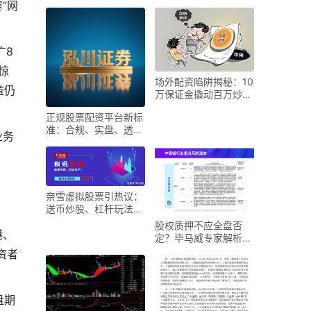
益，全方位评测与投
”网
广8
惊
场外配资陷阱揭秘：10
益仍
万保证金撬动百万炒
股？股民血本无归，监
正规股票配资平台新标
准：合规、实盘、透
业务
明，哪个平台更安全可
靠
奈雪虚拟股票引热议：
送币炒股、杠杆玩法，
法律风险如何评估？
股权质押不应全盘否
港、
定？毕马威专家解析融
资风控与配资平仓风险
资者
应
。
盘期