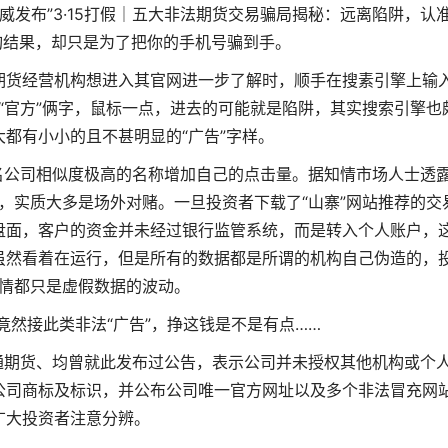
威发布”3·15打假｜五大非法期货交易骗局揭秘：远离陷阱，认
询结果，却只是为了把你的手机号骗到手。
期货经营机构想进入其官网进一步了解时，顺手在搜素引擎上输
清“官方”俩字，鼠标一点，进去的可能就是陷阱，其实搜索引擎也
大都有小小的且不甚明显的“广告”字样。
名公司相似度极高的名称增加自己的点击量。据知情市场人士透
统，实质大多是场外对赌。一旦投资者下载了“山寨”网站推荐的交
盘面，客户的资金并未经过银行监管系统，而是转入个人账户，
虽然看着在运行，但是所有的数据都是所谓的机构自己伪造的，
情都只是虚假数据的波动。
竟然接此类非法“广告”，挣这钱是不是有点……
通期货、均曾就此发布过公告，表示公司并未授权其他机构或个
公司商标及标识，并公布公司唯一官方网址以及多个非法冒充网
广大投资者注意分辨。