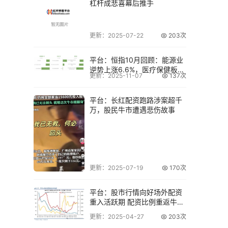
杠杆成悲喜幕后推手
更新：2025-07-22
203次
平台：恒指10月回顾：能源业
逆势上涨6.6%，医疗保健板块
更新：2025-11-07
137次
暴跌11
平台：长红配资跑路涉案超千
万，股民牛市遭遇悲伤故事
更新：2025-07-19
170次
平台：股市行情向好场外配资
重入活跃期 配资比例重返牛市
阶段
更新：2025-04-27
203次