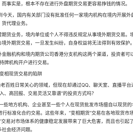
。而事实是，根本不存在进行外盘期货交易更容易挣钱的情况。
直到今天，国内有关部门没有批准任何一家境内机构在境内开展外
货代理业务。
营期货业务，境内单位或个人不得违反规定从事境外期货交易。
与境外期货交易，一旦发生纠纷，自身权益将无法得到有效保护
外金融机构和境内期货公司香港分支机构这两个渠道，投资者可
持牌机构开户进行交易。
变相现货交易的陷阱
老百姓日常关心的领域，但现在却通过QQ、聊天室、直播平台
入、高回报、交易灵活又靠谱”的投资方式吗？
，一些地方机构、企业甚至一些个人在现货批发市场擅自以现货的
行标准化合约交易。这些年来，“变相期货”交易在各地现货市
”交易对市场体系的健康稳定发展带来了巨大危害，而且也引起
多社会经济问题。