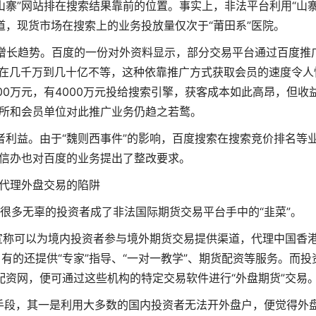
山寨”网站排在搜索结果靠前的位置。事实上，非法平台利用“山寨
，现货市场在搜索上的业务投放量仅次于“莆田系”医院。
增长趋势。百度的一份对外资料显示，部分交易平台通过百度推
金在几千万到几十亿不等，这种依靠推广方式获取会员的速度令人
00万元，有4000万元投给搜索引擎，获客成本如此高昂，但收
所和会员单位对此推广业务仍趋之若鹜。
利益。由于“魏则西事件”的影响，百度搜索在搜索竞价排名等
信办也对百度的业务提出了整改要求。
代理外盘交易的陷阱
很多无辜的投资者成了非法国际期货交易平台手中的“韭菜”。
宣称可以为境内投资者参与境外期货交易提供渠道，代理中国香
有的还提供“专家”指导、“一对一教学”、期货配资等服务。而投
配资网
，便可通过这些机构的特定交易软件进行“外盘期货”交易
手段，其一是利用大多数的国内投资者无法开外盘户，便觉得外