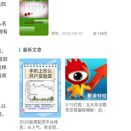
准四
入名
颇有
更新：2025-09-12
138次
最新
文章
露，
易软
这样
投资
3·15打假｜五大非法期
人以
货交易骗局揭秘：远离
站，
陷阱，认准四大交
2020股票配资平台排
名：从人气、安全到收