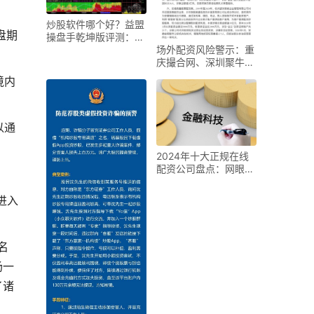
炒股软件哪个好？益盟
盘期
操盘手乾坤版评测：三
场外配资风险警示：重
大核心功能解决选股难
庆撮合网、深圳聚牛汇
友等十大典型案例剖析
境内
。
以通
2024年十大正规在线
配资公司盘点：网眼
查、优配网等平台安全
进入
名
场一
了诸