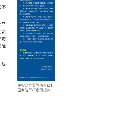
些不
个严
控资
净资
保障
，也
股权众筹监管再升级！
国务院严打虚假标的、
自筹乱象，互联网股权