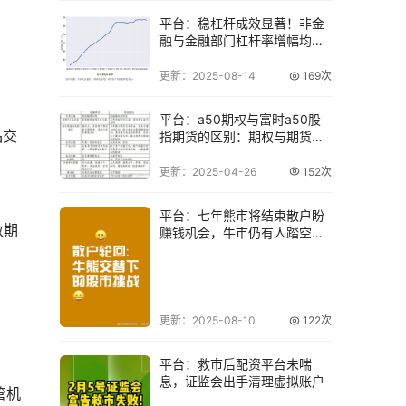
平台：稳杠杆成效显著！非金
融与金融部门杠杆率增幅均收
窄
更新：2025-08-14
169次
平台：a50期权与富时a50股
品交
指期货的区别：期权与期货的
权利义务解
更新：2025-04-26
152次
平台：七年熊市将结束散户盼
数期
赚钱机会，牛市仍有人踏空，
融资杠杆成秘密
更新：2025-08-10
122次
平台：救市后配资平台未喘
息，证监会出手清理虚拟账户
管机