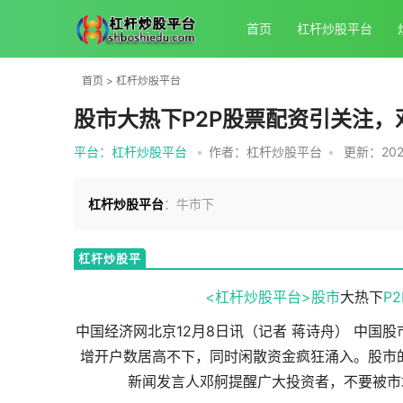
首页
杠杆炒股平台
首页
>
杠杆炒股平台
股市大热下P2P股票配资引关注
平台：杠杆炒股平台
•
作者：杠杆炒股平台
•
更新：2025
杠杆炒股平台
：牛市下
杠杆炒股平
台
<杠杆炒股平台>
股市
大热下
P2
中国经济网北京12月8日讯（记者 蒋诗舟） 中
增开户数居高不下，同时闲散资金疯狂涌入。股市的
新闻发言人邓舸提醒广大投资者，不要被市