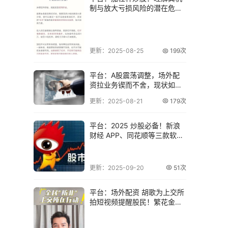
制与放大亏损风险的潜在危
害？
更新：2025-08-25
199次
平台：A股震荡调整，场外配
资拉业务锲而不舍，现状如
何？
更新：2025-08-21
179次
平台：2025 炒股必备！新浪
财经 APP、同花顺等三款软件
深度解
更新：2025-09-20
51次
平台：场外配资 胡歌为上交所
拍短视频提醒股民！繁花金句
频出获认可