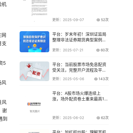
险机
更新：2025-09-07
52次
平台：岁末年初！深圳证监局
在网
整理非法证券期货典型案例，
月支
速看
更新：2025-07-21
60次
资5
平台：当前股票市场免息配资
受关注，完整开户流程及平台
解析
更新：2025-05-06
143次
场风
平台：A股市场火爆连续上
涨，场外配资卷土重来最高12
性风
倍杠杆
。谢
更新：2025-06-02
62次
遇到
平台：加杠杆炒股：理解其机