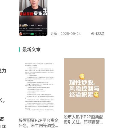
更新：2025-09-24
122次
最新
文章
量力
长。
股市大热下P2P股票配
道
股票配资P2P平台资金
资引关注，邓舸提醒投
告急，米牛网等调整目
时还
资者勿盲目跟风