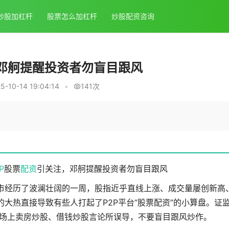
炒股加杠杆
股票怎么加杠杆
炒股配资咨询
，邓舸提醒投资者勿盲目跟风
-10-14 19:04:14
•
141次
P
股票
配资
引关注，邓舸提醒投资者勿盲目跟风
国股市经历了波澜壮阔的一周，股指近乎直线上涨、成交量屡创新高
大热直接导致有些人打起了P2P平台“股票配资”的小算盘。证
场上卖房炒股、借钱炒股言论所误导，不要盲目跟风炒作。