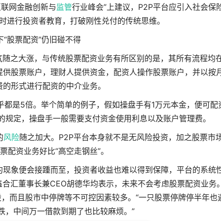
互联网金融创新与
监管
行业峰会”上建议，P2P平台应引入社会保
时进行投资者教育，打破刚性兑付的传统思维。
下“股票配资”仍旧碰不得
气随之大涨，与传统股票配资业务有所区别的是，其所有流程均
提供股票账户，理财人提供资金，配资人操作股票账户，并以按
费的形式进行配资的中介业务。
都是5倍。举个简单的例子，假如操盘手有1万元本金，便可配
的规定，操盘手一般需要支付资金使用利息以及账户管理费。
的
风险
随之加大。P2P平台本身就不是无风险投资，加之股票市
票配资业务好比“高空走钢丝”。
约现象便会接踵而至，投资者收益也难以得到保障，平台的系统
合汇董事长兼CEO胡德华均表示，未来不会考虑股票配资业务
股
，而且股市中停牌等不可控因素较多。“一只股票停牌停半年也
跌，中间万一借款到期了也比较麻烦。”