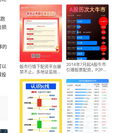
标、收紧业务
台跑
金损
够的
2014年7月起A股牛市
可以
股市行情下配资平台屡
引爆股票配资，P2P平
禁不止，多地证监局密
醒投
台纷纷入局
集打击场外配资