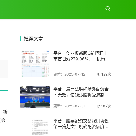
推荐
文章
平台：创业板新股C新恒汇上
市首日涨229.06%，一机构净
卖出54
更新：2025-07-12
129次
平台：最高法明确场外配资合
同无效，借钱炒股将受遏制打
击
更新：2025-07-31
107次
、新
监会
平台：股票配资交易规则协议
第一篇范文：明确配资额度、
账户及操作要点