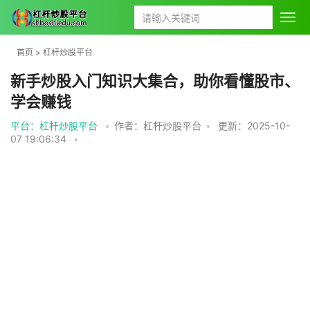
首页
>
杠杆炒股平台
新手炒股入门知识大集合，助你看懂股市、
学会赚钱
平台：杠杆炒股平台
•
作者：杠杆炒股平台
•
更新：2025-10-
07 19:06:34
•