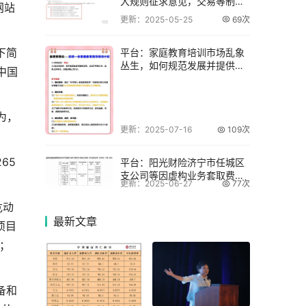
大规则征求意见，交易等制度
网站
受关注
更新：2025-05-25
69次
下简
平台：家庭教育培训市场乱象
丛生，如何规范发展并提供专
中国
业服务？
为，
更新：2025-07-16
109次
65
平台：阳光财险济宁市任城区
支公司等因虚构业务套取费用
更新：2025-06-27
77次
被处罚
危动
最新
文章
项目
；
备和