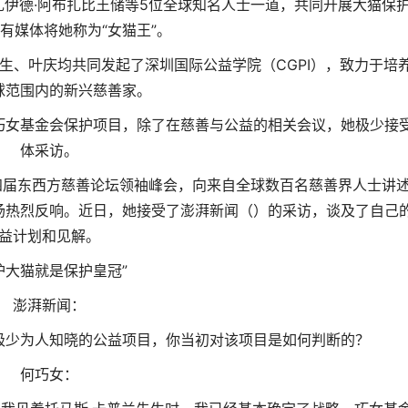
·扎伊德·阿布扎比王储等5位全球知名人士一道，共同开展大猫保
有媒体将她称为“女猫王”。
根生、叶庆均共同发起了深圳国际公益学院（CGPI），致力于培
球范围内的新兴慈善家。
巧女基金会保护项目
，除了在慈善与公益的相关会议，她极少接
体采访。
第四届东西方慈善论坛领袖峰会，向来自全球数百名慈善界人士讲
场热烈反响。近日，她接受了澎湃新闻（）的采访，谈及了自己
益计划和见解。
护大猫就是保护皇冠”
澎湃新闻：
极少为人知晓的公益项目，你当初对该项目是如何判断的？
何巧女：