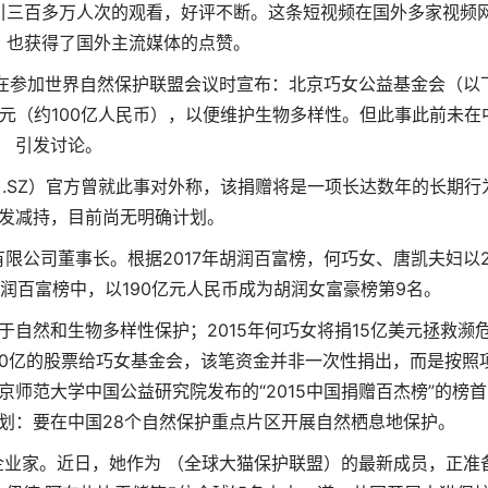
引三百多万人次的观看，好评不断。这条短视频在国外多家视频
，也获得了国外主流媒体的点赞。
巧女在参加世界自然保护联盟会议时宣布：北京巧女公益基金会（以
美元（约100亿人民币），以便维护生物多样性。但此事此前未在
引发讨论。
.SZ）官方曾就此事对外称，该捐赠将是一项长达数年的长期行
发减持，目前尚无明确计划。
限公司董事长。根据2017年胡润百富榜，何巧女、唐凯夫妇以2
胡润百富榜中，以190亿元人民币成为胡润女富豪榜第9名。
于自然和生物多样性保护；2015年何巧女将捐15亿美元拯救濒
0亿的股票给巧女基金会，该笔资金并非一次性捐出，而是按照
师范大学中国公益研究院发布的“2015中国捐赠百杰榜”的榜首
计划：要在中国28个自然保护重点片区开展自然栖息地保护。
业家。近日，她作为 （全球大猫保护联盟）的最新成员，正准