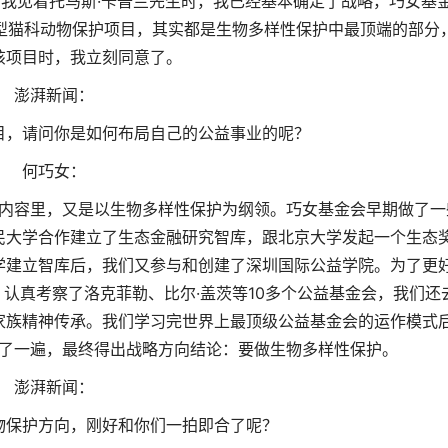
诺。我见着托马斯·卡普兰先生时，我已经基本确定了战略，巧女基
型猫科动物保护项目，其实都是生物多样性保护中最顶端的部分
该项目时，我立刻同意了。
澎湃新闻：
目，请问你是如何布局自己的公益事业的呢？
何巧女：
内容里，又是以生物多样性保护为纲领。巧女基金会早期做了一
民大学合作建立了生态金融研究智库，跟北京大学发起一个生态
学建立智库后，我们又参与和创建了深圳国际公益学院。为了更
认真考察了洛克菲勒、比尔·盖茨等10多个公益基金会，我们还
家族精神传承。我们学习完世界上最顶级公益基金会的运作模式
了一遍，最终得出战略方向结论：要做生物多样性保护。
澎湃新闻：
物保护方向，刚好和你们一拍即合了呢？