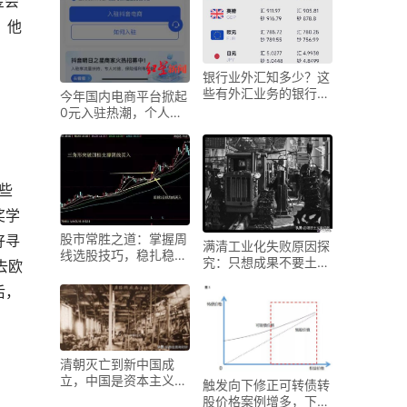
金会
，他
银行业外汇知多少？这
些有外汇业务的银行你
今年国内电商平台掀起
了解吗？
0元入驻热潮，个人店
铺创业难度几何？
些
奖学
股市常胜之道：掌握周
好寻
满清工业化失败原因探
线选股技巧，稳扎稳打
究：只想成果不要土
去欧
赢股市
壤，缘何如此？
后，
清朝灭亡到新中国成
立，中国是资本主义社
触发向下修正可转债转
会？值得深入探讨
股价格案例增多，下修