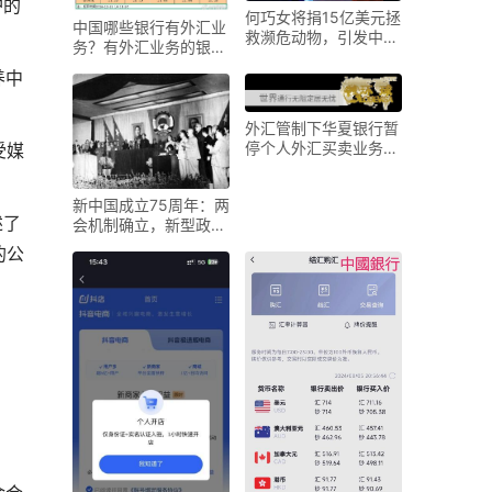
护的
何巧女将捐15亿美元拯
中国哪些银行有外汇业
救濒危动物，引发中外
务？有外汇业务的银行
媒体热议
大盘点
养中
外汇管制下华夏银行暂
停个人外汇买卖业务，
受媒
多家银行也有调整
新中国成立75周年：两
述了
会机制确立，新型政治
制度扎根中国土壤
的公