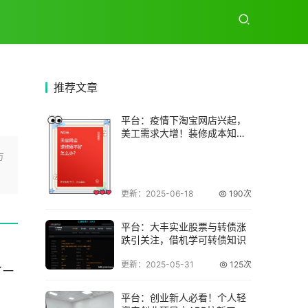
推荐
文章
平台：疫情下淘宝网店兴起，
美工需求大增！装修成本知多
少？
方
更新：2025-06-18
190次
平台：大丰实业股票与转债涨
跌引关注，借机学可转债知识
更新：2025-05-31
125次
了一
平台：创业新人必看！个人轻