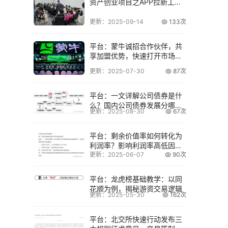
资产创业项目之APP拉新工作
室
更新：2025-09-14
133次
平台：蒙牛诚招合作伙伴，共
享加盟优势，快速打开市场实
现共赢
更新：2025-07-30
87次
平台：一文详解公司债券是什
么？国内公司债券发展分哪些
更新：2025-08-30
67次
阶段？
平台：剩余价值率如何转化为
利润率？影响利润率高低因素
更新：2025-06-07
90次
有哪些？
平台：龙虎榜基础教学：以同
花顺为例，揭秘游资交易逻辑
更新：2025-05-30
162次
平台：北交所快速行动发布三