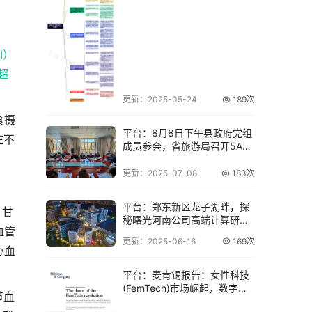
I）
超
更新：2025-05-24
189次
食摄
平台：8月8日下午县政府党组
在不
成员参会，省旅游局召开5A级
景区整改会
更新：2025-07-08
183次
平台：郑东新区龙子湖畔，探
、甘
秘曙光河南公司高端计算研发
血管
基地
更新：2025-06-16
169次
心血
平台：麦肯锡报告：女性科技
(FemTech)市场崛起，数字健
节血
康领域