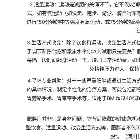
2.适量运动：运动是减肥的关键环节，它不仅能
式，如有氧运动（如快走、跑步、游泳、骑自行车
进行150分钟的中等强度有氧运动，或75分钟的
3.生活方式改变：除了饮食和运动，改变生活方式
于调节新陈代谢和激素水平你以为减肥只是变美？
每隔一段时间起身活动一下，增加日常活动量，如
免精神压力过大，保持
4.寻求专业帮助：对于一些严重肥胖或通过生活方
的具体情况，制定个性化的治疗方案，可能包括药
胃旁路手术、胃束带手术等，适用于BMI超过40或
肥胖症并非只是身材问题，它背后隐藏的健康危机
整饮食、适量运动、改变生活方式等，肥胖者不仅可
股”。（潢川