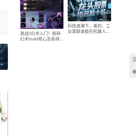
科技浪潮下，美的、工
业富联谁能在机器人领
激战2幻术入门！粉碎
域脱颖而出？
幻术build核心及各排
特性选择解析
之都与内地门户，一文详解政府架构及经济概况