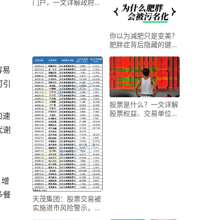
门户，一文详解政府架
构及经济概况
你以为减肥只是变美？
肥胖症背后隐藏的健康
危机才可怕
容易
可引
股票是什么？一文详解
股票权益、交易单位及
加速
示例
代谢
，增
多餐
天茂集团：股票交易被
实施退市风险警示，停
牌情况公布