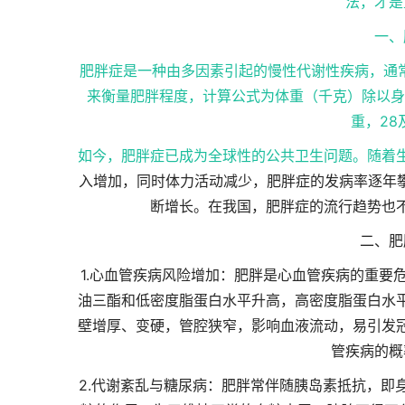
法，才是
一、
肥胖症是一种由多因素引起的慢性代谢性疾病，通常
来衡量肥胖程度，计算公式为体重（千克）除以身高（米）
重，2
如今，肥胖症已成为全球性的公共卫生问题。随着
入增加，同时体力活动减少，肥胖症的发病率逐年攀
断增长。在我国，肥胖症的流行趋势也
二、肥
1.心血管疾病风险增加：肥胖是心血管疾病的重要
油三酯和低密度脂蛋白水平升高，高密度脂蛋白水
壁增厚、变硬，管腔狭窄，影响血液流动，易引发
管疾病的概
2.代谢紊乱与糖尿病：肥胖常伴随胰岛素抵抗，即