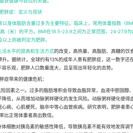
重获健康与自信的关键。
肥胖症：定义与现状
以身体脂肪含量过多为主要特征。临床上，常用体重指数（BM
的平方。BMI在18.5-23.9之间为正常范围，24-27.9为
8及以上则被判定为肥胖。
生活水平的提高和
生活方式
的改变，高热量、高脂肪、高糖的饮
升。据统计，全球约有13%的成年人患有肥胖症，这一数字还
不容乐观，肥胖人口数量庞大，且呈现出年轻化的态势。
胖症带来的健康危机：
危险因素之一。过多的脂肪堆积会导致血脂异常，血液中胆固醇
平降低，从而增加动脉粥样硬化的发生风险。动脉粥样硬化使得
冠心病、心肌梗死、脑卒中等心血管疾病。研究表明，肥胖者患
率比正常体重者高出数倍。
身体细胞对胰岛素的敏感性降低，导致胰岛素不能有效地发挥调