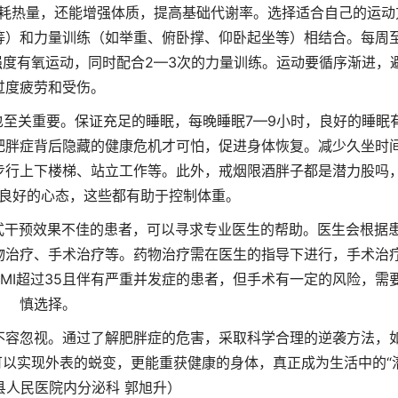
消耗热量，还能增强体质，提高基础代谢率。选择适合自己的运动
等）和力量训练（如举重、俯卧撑、仰卧起坐等）相结合。每周
高强度有氧运动，同时配合2—3次的力量训练。运动要循序渐进，
过度疲劳和受伤。
也至关重要。保证充足的睡眠，每晚睡眠7—9小时，良好的睡眠
肥胖症背后隐藏的健康危机才可怕，促进身体恢复。减少久坐时
步行上下楼梯、站立工作等。此外，戒烟限酒
胖子都是潜力股吗
良好的心态，这些都有助于控制体重。
式干预效果不佳的患者，可以寻求专业医生的帮助。医生会根据
物治疗、手术治疗等。药物治疗需在医生的指导下进行，手术治
BMI超过35且伴有严重并发症的患者，但手术有一定的风险，需
慎选择。
不容忽视。通过了解肥胖症的危害，采取科学合理的逆袭方法，
以实现外表的蜕变，更能重获健康的身体，真正成为生活中的“
县人民医院内分泌科 郭旭升）