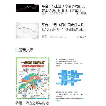
平台：马上注册享更多功能玩
转本论坛，附黄金柱将军柱副
更新：2025-05-14
118次
图公式
平台：9月14日中国宏桥大跌
近16个点创一年多新低原因探
究
更新：2025-05-17
53次
最新
文章
香港：活力之都与内地