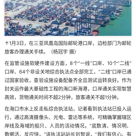
↑1月3日，在三亚凤凰岛国际邮轮港口岸，边检部门为邮轮
旅客办理通关手续。（杨冠宇 摄）
在监管设施软硬件建设方面，8个“一线”口岸、10个“二线”
口岸、64个非设关地综合执法点全部完工，“二线”口岸已通
过国家验收，查验设施设备配备齐全且测试运转良好。作为
封关运作最大基础性工程的海口新海港，口岸通关实现智慧
高效，货物通关时间不超2分钟，旅客通关不超1分钟。
在海口市水上反走私综合执法站，记者看到执法站已投入运
行，通过高清摄像头、光电、雷达等系统，可精确掌握辖区
岸线及海域的船只、人员的活动情况。“底数清、情况明、
数据活、反应快。”该执法站站长刘智说，“我们有信心、有