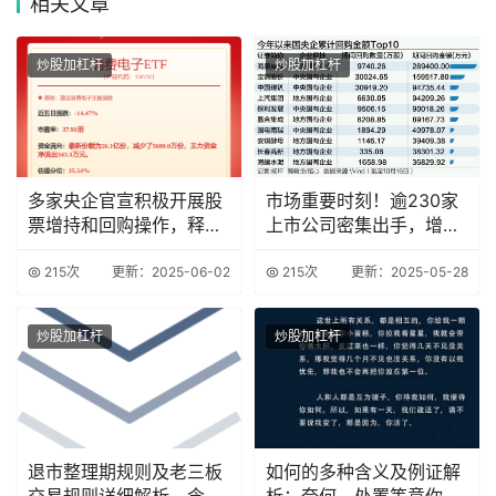
相关
文章
炒股加杠杆
炒股加杠杆
多家央企官宣积极开展股
市场重要时刻！逾230家
票增持和回购操作，释放
上市公司密集出手，增持
积极信号
回购潮再起
215次
更新：2025-06-02
215次
更新：2025-05-28
炒股加杠杆
炒股加杠杆
退市整理期规则及老三板
如何的多种含义及例证解
交易规则详细解析，含委
析：奈何、处置等意你知