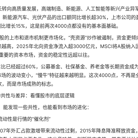
长转向高质量发展，高端制造、新能源、人工智能等新兴产业异
以上，新能源汽车、光伏产品的出口额同比增长超30%，上市公司的
比增长15%，这是前两次4000点都没有的基本面基础。
股的上市和退市机制更市场化，“壳资源”炒作被遏制，资金更倾
高，2025年北向资金净流入超3000亿元，MSCI将A股纳入
球重要的资本市场，资金的稳定性远超以往。
比已经超过60%，公募基金、社保基金、养老金等长期资金成
场的波动变小，“慢牛”特征越来越明显。这次4000点，不再是
欢，而是市场成熟的标志。
点的共性与差异：看懂股市的底层逻辑
看，能发现一些共性，也能看到市场的进化：
流动性是行情的“催化剂”
007年外汇占款激增带来流动性过剩，2015年降息降准释放资金