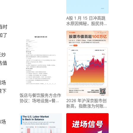
A股 1 月 15 日冲高跳
水原因揭秘，股民持仓
当时
减仓何去何从
加了
狂炒
估值
烈场
速下
饭店与餐饮服务方合作
协议：场地设施+餐饮
2026 年沪深京股市创
服务+经营管理
新高，指数涨为何账户
不怎么赚钱？
市场