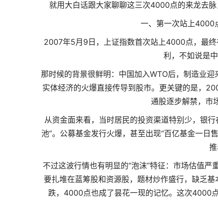
就用大白话跟大家聊聊这三次4000点的来龙去脉
一、第一次站上4000
2007年5月9日，上证指数首次站上4000点，最
利，不如说是中
那时候的背景很鲜明：中国加入WTO后，制造业迎
实体经济的火爆直接传导到股市。更关键的是，20
通股逐步解禁，市
从资金面来看，当时居民的投资渠道特别少，银行
池”。公募基金发行火爆，甚至出现“百亿基金一日
推
不过这波行情也有明显的“泡沫”特征：市场估值严
要扎堆在蓝筹股和资源股，题材炒作盛行，缺乏基本
跌，4000点也成了昙花一现的记忆。这次400