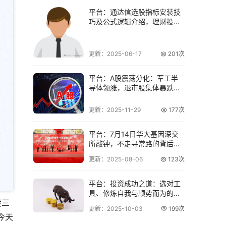
平台：通达信选股指标安装技
巧及公式逻辑介绍，理财投资
要谨慎
更新：2025-06-17
201次
平台：A股震荡分化：军工半
导体领涨，退市股集体暴跌！
港股早盘全线走
更新：2025-11-29
177次
平台：7月14日华大基因深交
所敲钟，不走寻常路的背后使
命是啥？
更新：2025-08-06
123次
平台：投资成功之道：选对工
具、修炼自我与顺势而为的关
股三
键？
更新：2025-10-03
199次
今天