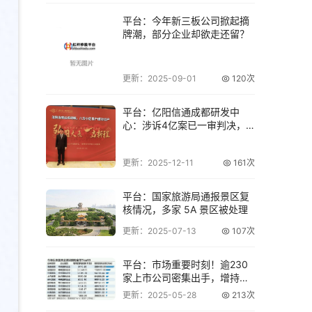
平台：今年新三板公司掀起摘
牌潮，部分企业却欲走还留？
更新：2025-09-01
120次
平台：亿阳信通成都研发中
心：涉诉4亿案已一审判决，
将上诉至最高院
更新：2025-12-11
161次
平台：国家旅游局通报景区复
核情况，多家 5A 景区被处理
更新：2025-07-13
107次
平台：市场重要时刻！逾230
家上市公司密集出手，增持回
购潮再起
更新：2025-05-28
213次