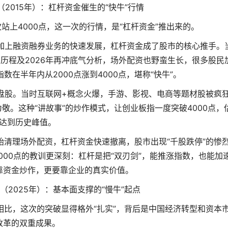
（2015年）：杠杆资金催生的“快牛”行情
次站上4000点，这一次的行情，是“杠杆资金”推出来的。
，加上融资融券业务的快速发展，杠杆资金成了股市的核心推手。
点历程及2026年再冲底气分析，场外配资也野蛮生长，很多股民
在半年内从2000点涨到4000点，堪称“快牛”。
盘股。当时互联网+概念火爆，手游、影视、电商等题材股被疯
敬。这种“讲故事”的炒作模式，让创业板指一度突破4000点，
达到历史峰值。
开始清理场外配资，杠杆资金快速撤离，股市出现“千股跌停”的惨
4000点的教训更深刻：杠杆是把“双刃剑”，能推涨指数，也能加
靠资金炒作，更要靠企业的真实价值。
（2025年）：基本面支撑的“慢牛”起点
次相比，这次的突破显得格外“扎实”，背后是中国经济转型和资本
改革的双重成果。