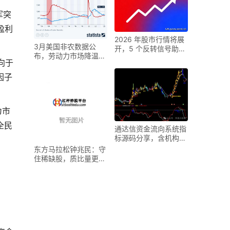
军突
盈利
2026 年股市行情将展
3月美国非农数据公
开，5 个反转信号助你
布，劳动力市场降温但
把握盈利主动权
向于
仍具韧性
因子
为市
全民
通达信资金流向系统指
标源码分享，含机构等
资金流向细分
东方马拉松钟兆民：守
住稀缺股，质比量更重
要
，