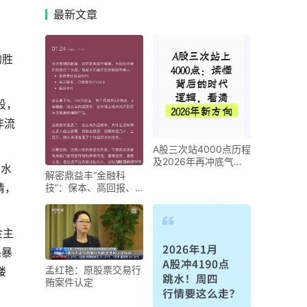
。
最新
文章
的胜
段，
非流
A股三次站4000点历程
及2026年再冲底气分
蓄水
析
解密鼎益丰“金融科
情，
技”：保本、高回报、
多次回购，募集的“原
股
金主
路暴
孟红艳：原股票交易行
楼
贿案件认定