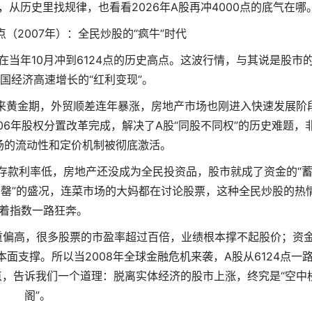
，从历史里找规律，也看看2026年A股再冲4000点的底气在哪
点（2007年）：全民炒股的“疯牛”时代
终在当年10月冲到6124点的历史高点。这波行情，与其说是股市
国经济高速增长的“红利变现”。
来黄金期，外贸顺差连年暴涨，房地产市场也刚进入快速发展阶
06年股权分置改革完成，解决了A股“同股不同权”的历史难题，
场的流动性和定价机制被彻底激活。
存款利率低，房地产还没成为全民投资品，股市就成了资金的“
售罄”的盛况，连菜市场的大妈都在讨论股票，这种全民炒股的热
着指数一路狂奔。
重偏高，很多股票的市盈率超过百倍，业绩根本撑不起股价；资
面支撑。所以当2008年全球金融危机来袭，A股从6124点一
0点，告诉我们一个道理：脱离实体经济的股市上涨，终究是“空中
阁”。