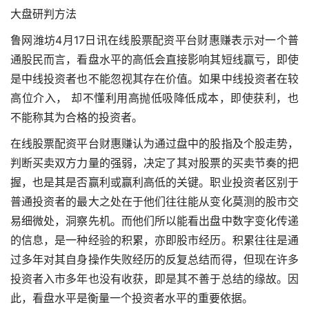
大盘研判方法
鲁网潍坊4月17日讯在线股票配资平台财惠赚表示对一个普
通股民而言，看盘水平的高低会直接影响其短线赢亏，即使
是中线投资者也不能忽视其存在价值。如果中线投资者在较
高位介入， 却不懂利用高抛低吸降低成本，即使获利，也
不能称其为合格的投资者。
在线股票配资平台财惠赚认为通过盘中的股指及个股走势，
判断买卖双方力量的强弱，决定了其对股票的买卖节奏的把
握，也是其是否赢利或赢利高低的关键。职业投资者区别于
普通投资者的最大之处在于他们往往能从变化莫测的股市交
易细微处，洞察先机。而他们所以能看出盘中数字变化传递
的信息，是一种经验的积累，亦即股市经历。积累往往是通
过多年对其自身操作失败经历的反复总结而得，但现在许多
投资者入市多年也没有收获，即是其不善于总结的缘故。因
此，看盘水平是衡量一个投资者水平的重要依据。