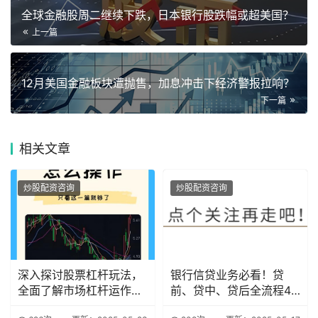
全球金融股周二继续下跌，日本银行股跌幅或超美国？
上一篇
12月美国金融板块遭抛售，加息冲击下经济警报拉响？
下一篇
相关
文章
炒股配资咨询
炒股配资咨询
深入探讨股票杠杆玩法，
银行信贷业务必看！贷
全面了解市场杠杆运作机
前、贷中、贷后全流程47
制
个致命雷区解析