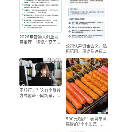
2026年普通人创业项
目推荐，轻资产高回报
公司认筹资金含义、适
低风险
用范围、用途及违反后
果全解析
不想打工？这11个赚钱
方式覆盖不同场景，总
有一款适合你
800元起步！表哥亲测
靠谱的7个小生意，普
通人也能做