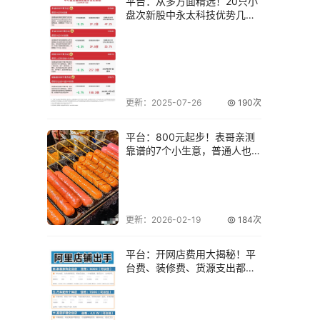
平台：从多方面精选！20只小
盘次新股中永太科技优势几
何？
更新：2025-07-26
190次
平台：800元起步！表哥亲测
靠谱的7个小生意，普通人也能
做
更新：2026-02-19
184次
平台：开网店费用大揭秘！平
台费、装修费、货源支出都多
少？