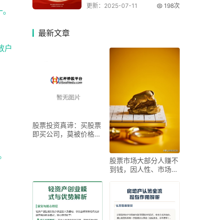
更新：2025-07-11
198次
一。
最新
文章
散户
股票投资真谛：买股票
即买公司，莫被价格波
动迷惑
。
股票市场大部分人赚不
到钱，因人性、市场及
散户劣势共同作用