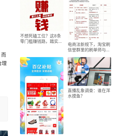
不想死磕工位？这8条
零门槛赚钱路，踏实干
电商法新规下，淘宝刷
月入过万
信誉群里的刷单师与卖
，而
家交易调查
合理
直播乱象调查：谁在浑
水摸鱼？