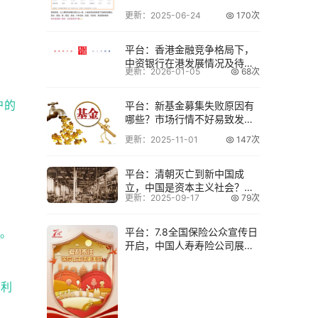
更新：2025-06-24
170次
平台：香港金融竞争格局下，
中资银行在港发展情况及待遇
更新：2026-01-05
68次
如何？
户的
平台：新基金募集失败原因有
哪些？市场行情不好易致发行
失败
更新：2025-11-01
147次
平台：清朝灭亡到新中国成
立，中国是资本主义社会？值
更新：2025-09-17
79次
得深入探讨
损。
平台：7.8全国保险公众宣传日
开启，中国人寿寿险公司展担
当
蚀利