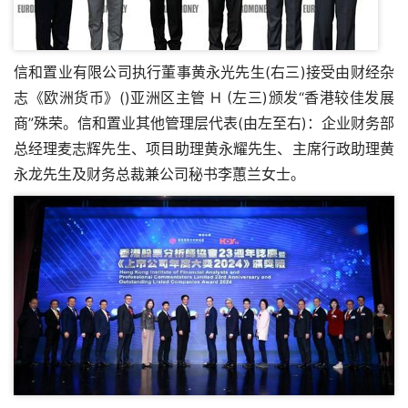
信和置业有限公司执行董事黄永光先生(右三)接受由财经杂
志《欧洲货币》()亚洲区主管 H (左三)颁发“香港较佳发展
商”殊荣。信和置业其他管理层代表(由左至右)：企业财务部
总经理麦志辉先生、项目助理黄永耀先生、主席行政助理黄
永龙先生及财务总裁兼公司秘书李蕙兰女士。