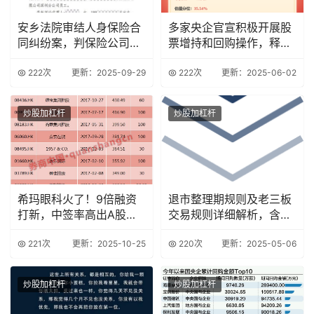
安乡法院审结人身保险合
多家央企官宣积极开展股
同纠纷案，判保险公司行
票增持和回购操作，释放
为无效
积极信号
222次
更新：2025-09-29
222次
更新：2025-06-02
炒股加杠杆
炒股加杠杆
希玛眼科火了！9倍融资
退市整理期规则及老三板
打新，中签率高出A股
交易规则详细解析，含委
257倍？
托时间与次数规定
221次
更新：2025-10-25
220次
更新：2025-05-06
炒股加杠杆
炒股加杠杆